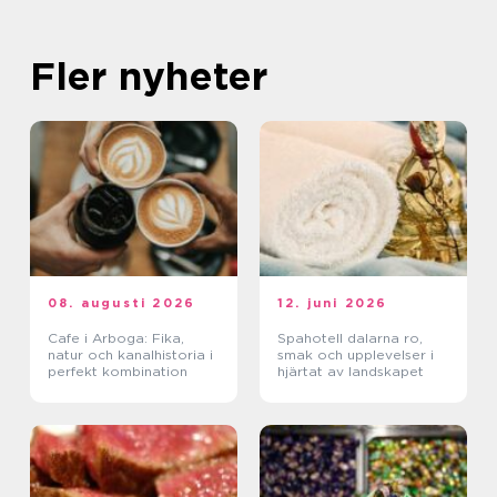
Fler nyheter
08. augusti 2026
12. juni 2026
Cafe i Arboga: Fika,
Spahotell dalarna ro,
natur och kanalhistoria i
smak och upplevelser i
perfekt kombination
hjärtat av landskapet