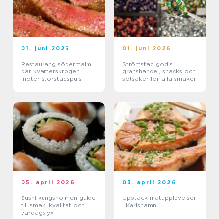
01. juni 2026
01. juni 2026
Restaurang södermalm
Strömstad godis
där kvarterskrogen
gränshandel, snacks och
möter storstadspuls
sötsaker för alla smaker
05. april 2026
03. april 2026
Sushi kungsholmen guide
Upptäck matupplevelser
till smak, kvalitet och
i Karlshamn
vardagslyx