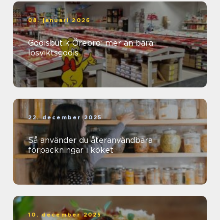
08. januari 2026
Godisbutik Örebro: mer än bara
lösviktsgodis
22. december 2025
Så använder du återanvändbara
förpackningar i köket
10. december 2025