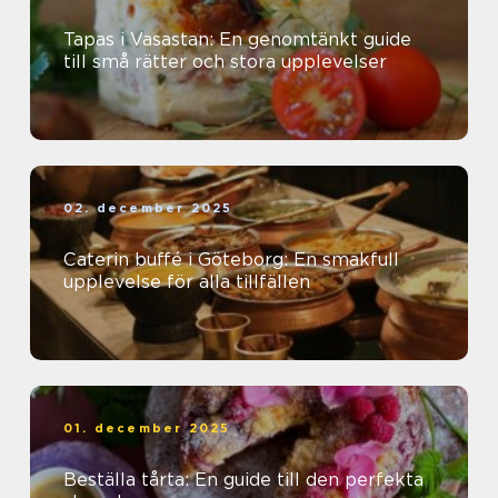
Tapas i Vasastan: En genomtänkt guide
till små rätter och stora upplevelser
02. december 2025
Caterin buffé i Göteborg: En smakfull
upplevelse för alla tillfällen
01. december 2025
Beställa tårta: En guide till den perfekta