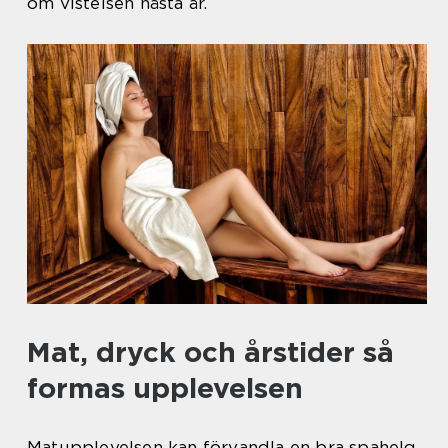
om vistelsen nästa år.
Mat, dryck och årstider så
formas upplevelsen
Matupplevelsen kan förvandla en bra spahelg