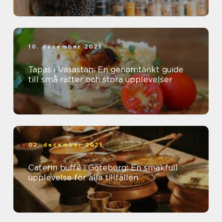
10. december 2025
Tapas i Vasastan: En genomtänkt guide
till små rätter och stora upplevelser
02. december 2025
Caterin buffé i Göteborg: En smakfull
upplevelse för alla tillfällen