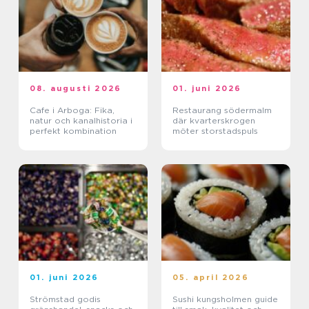
08. augusti 2026
01. juni 2026
Cafe i Arboga: Fika,
Restaurang södermalm
natur och kanalhistoria i
där kvarterskrogen
perfekt kombination
möter storstadspuls
01. juni 2026
05. april 2026
Strömstad godis
Sushi kungsholmen guide