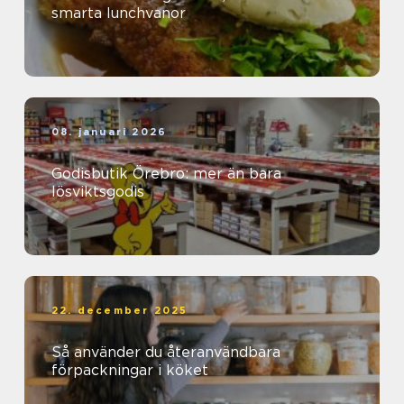
smarta lunchvanor
08. januari 2026
Godisbutik Örebro: mer än bara
lösviktsgodis
22. december 2025
Så använder du återanvändbara
förpackningar i köket