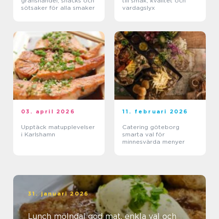
gränshandel, snacks och
till smak, kvalitet och
sötsaker för alla smaker
vardagslyx
03. april 2026
11. februari 2026
Upptäck matupplevelser
Catering göteborg
i Karlshamn
smarta val för
minnesvärda menyer
31. januari 2026
Lunch mölndal god mat, enkla val och