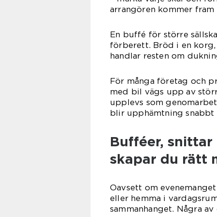
arrangören kommer fram
En buffé för större sällsk
förberett. Bröd i en korg, 
handlar resten om duknin
För många företag och pri
med bil vägs upp av stör
upplevs som genomarbeta
blir upphämtning snabbt 
Bufféer, snitta
skapar du rätt
Oavsett om evenemanget hå
eller hemma i vardagsrum
sammanhanget. Några av d