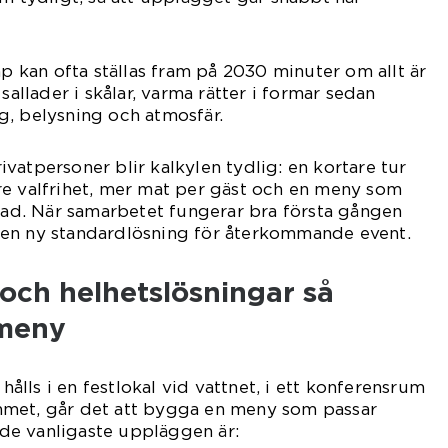
ap kan ofta ställas fram på 2030 minuter om allt är
sallader i skålar, varma rätter i formar sedan
g, belysning och atmosfär.
vatpersoner blir kalkylen tydlig: en kortare tur
re valfrihet, mer mat per gäst och en meny som
d. När samarbetet fungerar bra första gången
en ny standardlösning för återkommande event.
r och helhetslösningar så
 meny
lls i en festlokal vid vattnet, i ett konferensrum
met, går det att bygga en meny som passar
e vanligaste uppläggen är: