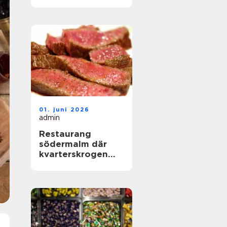
hjärtat av
landskapet
01. juni 2026
admin
Restaurang
södermalm där
kvarterskrogen
möter
storstadspuls