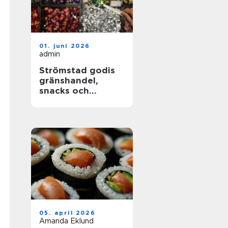
01. juni 2026
admin
Strömstad godis
gränshandel,
snacks och
sötsaker för alla
smaker
05. april 2026
Amanda Eklund