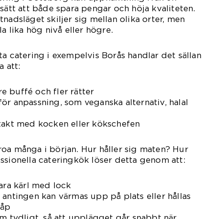
 sätt att både spara pengar och höja kvaliteten.
nadsläget skiljer sig mellan olika orter, men
la lika hög nivå eller högre.
ta catering i exempelvis Borås handlar det sällan
a att:
 buffé och fler rätter
ör anpassning, som veganska alternativ, halal
ntakt med kocken eller kökschefen
oa många i början. Hur håller sig maten? Hur
ssionella cateringkök löser detta genom att:
bara kärl med lock
 antingen kan värmas upp på plats eller hållas
kåp
rm tydligt, så att upplägget går snabbt när