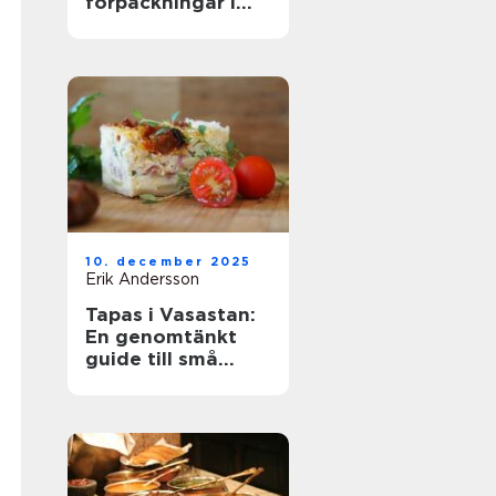
förpackningar i
köket
10. december 2025
Erik Andersson
Tapas i Vasastan:
En genomtänkt
guide till små
rätter och stora
upplevelser