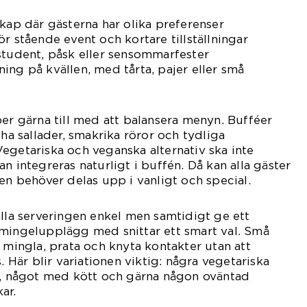
skap där gästerna har olika preferenser
r stående event och kortare tillställningar
student, påsk eller sensommarfester
ing på kvällen, med tårta, pajer eller små
per gärna till med att balansera menyn. Bufféer
cha sallader, smakrika röror och tydliga
egetariska och veganska alternativ ska inte
n integreras naturligt i buffén. Då kan alla gäster
ten behöver delas upp i vanligt och special.
ålla serveringen enkel men samtidigt ge ett
 mingelupplägg med snittar ett smart val. Små
t mingla, prata och knyta kontakter utan att
s. Här blir variationen viktig: några vegetariska
sk, något med kött och gärna någon oväntad
ar.