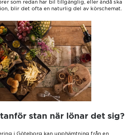
rer som redan har bil tillgänglig, eller ändå ska
on, blir det ofta en naturlig del av körschemat.
anför stan när lönar det sig?
ering i Göteborg kan upphämtning från en