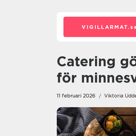
VIGILLARMAT.
s
Catering göteborg smarta val
för minnes
11 februari 2026
Viktoria Ud