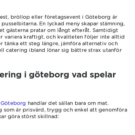
st, bröllop eller företagsevent i Göteborg är
 pusselbitarna. En lyckad meny skapar stämning,
det gästerna pratar om långt efteråt. Samtidigt
r variera kraftigt, och kvaliteten följer inte alltid
ör tänka ett steg längre, jämföra alternativ och
l catering ibland lönar sig bättre strax utanför
tering i göteborg vad spelar
g Göteborg
handlar det sällan bara om mat.
ng som är prisvärd, trygg och enkel att genomföra
ar göra störst skillnad: