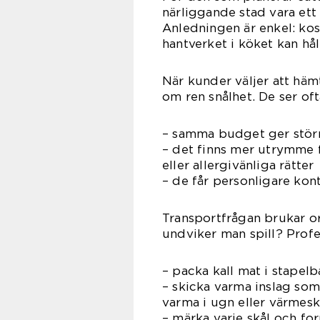
närliggande stad vara ett
Anledningen är enkel: kost
hantverket i köket kan hål
När kunder väljer att häm
om ren snålhet. De ser oft
– samma budget ger större
– det finns mer utrymme f
eller allergivänliga rätter
– de får personligare ko
Transportfrågan brukar or
undviker man spill? Profe
– packa kall mat i stapel
– skicka varma inslag som
varma i ugn eller värmes
– märka varje skål och fo