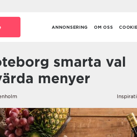
e
ANNONSERING
OM OSS
COOKI
värda menyer
denholm
Inspirat