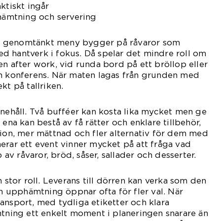
ktiskt ingår
phämtning och servering
n genomtänkt meny bygger på råvaror som
d hantverk i fokus. Då spelar det mindre roll om
en after work, vid runda bord på ett bröllop eller
en konferens. När maten lagas från grunden med
kt på tallriken.
nnehåll. Två bufféer kan kosta lika mycket men ge
 ena kan bestå av få rätter och enklare tillbehör,
tion, mer mättnad och fler alternativ för dem med
erar ett event vinner mycket på att fråga vad
p av råvaror, bröd, såser, sallader och desserter.
n stor roll. Leverans till dörren kan verka som den
upphämtning öppnar ofta för fler val. När
ansport, med tydliga etiketter och klara
mtning ett enkelt moment i planeringen snarare än