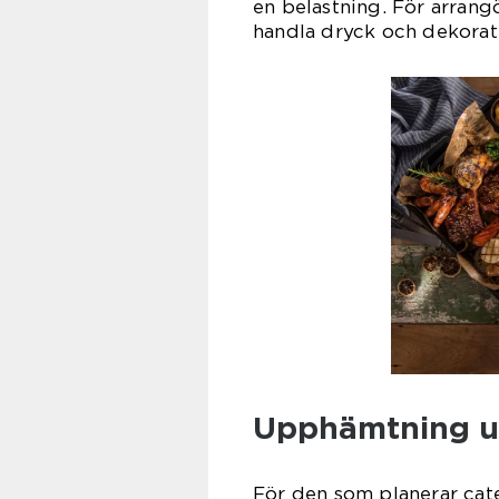
en belastning. För arrangö
handla dryck och dekorati
Upphämtning ut
För den som planerar cat