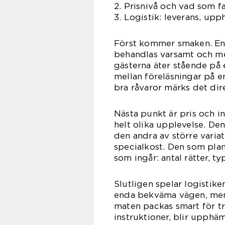
2. Prisnivå och vad som fa
3. Logistik: leverans, up
Först kommer smaken. E
behandlas varsamt och me
gästerna äter stående på 
mellan föreläsningar på 
bra råvaror märks det dire
Nästa punkt är pris och i
helt olika upplevelse. Den
den andra av större varia
specialkost. Den som plan
som ingår: antal rätter, ty
Slutligen spelar logistike
enda bekväma vägen, men 
maten packas smart för tr
instruktioner, blir upphä