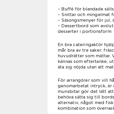
– Buffé för blandade säll
– Snittar och mingelmat fö
– Säsongsmenyer för jul, 
– Dessertbord som avslutn
desserter i portionsform
En bra cateringaktör hjäl
mår bra av tre saker: fräs
huvudrätter som mättar. V
kännas som eftertanke, uta
äta sig nöjda utan att ma
För arrangörer som vill h
genomarbetat intryck, är
munsbitar gör det lätt at
behöva sätta sig till bord
alternativ, något med fi
kombination som överrask