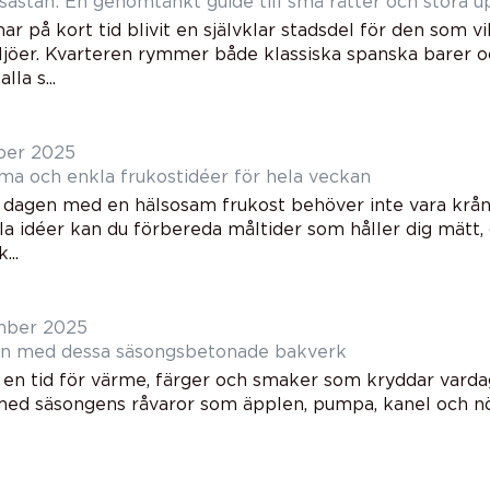
asastan: En genomtänkt guide till små rätter och stora u
ar på kort tid blivit en självklar stadsdel för den som vi
iljöer. Kvarteren rymmer både klassiska spanska barer 
lla s...
ber 2025
a och enkla frukostidéer för hela veckan
a dagen med en hälsosam frukost behöver inte vara krång
a idéer kan du förbereda måltider som håller dig mätt, 
...
mber 2025
en med dessa säsongsbetonade bakverk
 en tid för värme, färger och smaker som kryddar varda
med säsongens råvaror som äpplen, pumpa, kanel och nö