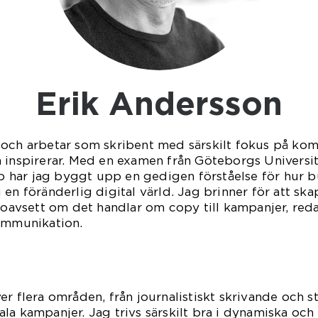
Erik Andersson
 och arbetar som skribent med särskilt fokus på k
h inspirerar. Med en examen från Göteborgs Universi
har jag byggt upp en gedigen förståelse för hur b
en föränderlig digital värld. Jag brinner för att sk
 oavsett om det handlar om copy till kampanjer, redak
kommunikation.
r flera områden, från journalistiskt skrivande och sto
la kampanjer. Jag trivs särskilt bra i dynamiska och 