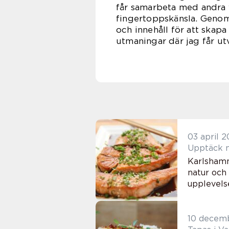
får samarbeta med andra 
fingertoppskänsla. Genom 
och innehåll för att skap
utmaningar där jag får ut
03 april 
Upptäck m
Karlshamn
natur och
upplevels
10 decem