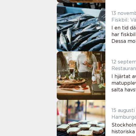
13 novem
Fiskbil: V
I en tid d
har fiskbi
Dessa mobi
12 septe
Restauran
I hjärtat
matuppleve
salta havsv
15 august
Hamburgar
Stockholm
historiska