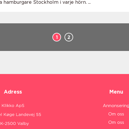
 hamburgare Stockholm i varje hörn. ...
1
2
Adress
Menu
Annonserin
Om oss
Om oss