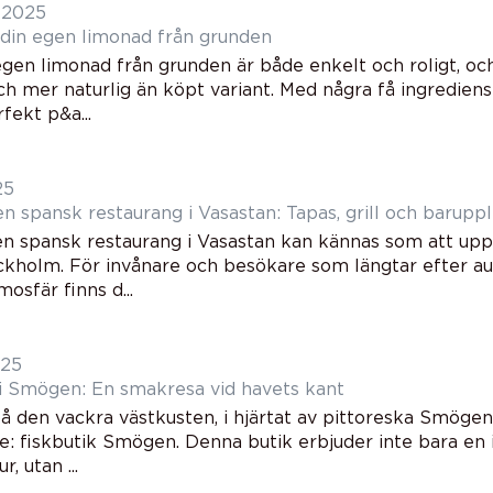
i 2025
 din egen limonad från grunden
egen limonad från grunden är både enkelt och roligt, o
och mer naturlig än köpt variant. Med några få ingredie
fekt p&a...
25
n spansk restaurang i Vasastan: Tapas, grill och barupp
 en spansk restaurang i Vasastan kan kännas som att upp
ockholm. För invånare och besökare som längtar efter a
osfär finns d...
025
 i Smögen: En smakresa vid havets kant
 den vackra västkusten, i hjärtat av pittoreska Smögen, 
e: fiskbutik Smögen. Denna butik erbjuder inte bara en 
r, utan ...