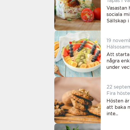
Tapas i V
Vasastan h
sociala m
Sällskap i a
19 novem
Hälsosamm
Att start
några enkl
under veck
22 septe
Fira höst
Hösten är
att baka 
inte...