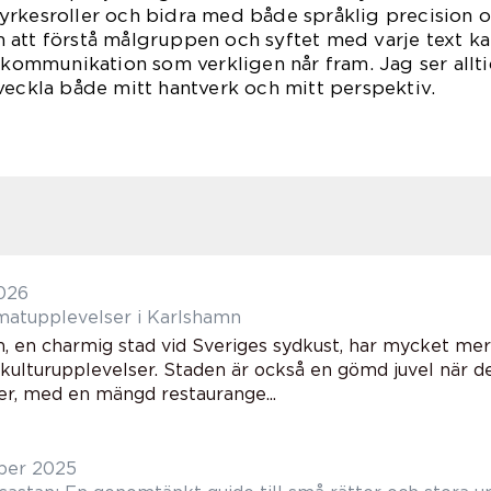
yrkesroller och bidra med både språklig precision
att förstå målgruppen och syftet med varje text kan
a kommunikation som verkligen når fram. Jag ser all
veckla både mitt hantverk och mitt perspektiv.
2026
atupplevelser i Karlshamn
, en charmig stad vid Sveriges sydkust, har mycket mer
 kulturupplevelser. Staden är också en gömd juvel när de
er, med en mängd restaurange...
ber 2025