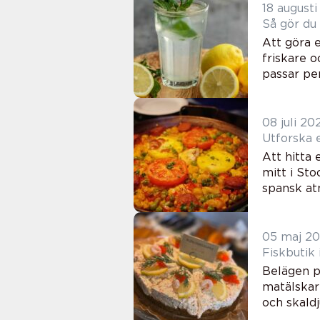
18 august
Så gör du
Att göra 
friskare 
passar per
08 juli 20
Utforska e
Att hitta
mitt i St
spansk atm
05 maj 2
Fiskbutik
Belägen på
matälskar
och skaldju