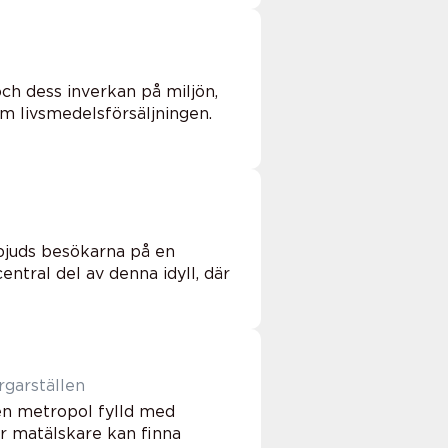
och dess inverkan på miljön,
om livsmedelsförsäljningen.
 bjuds besökarna på en
ntral del av denna idyll, där
garställen
en metropol fylld med
är matälskare kan finna