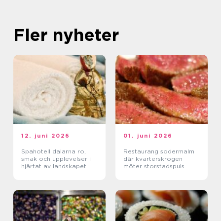
Fler nyheter
12. juni 2026
01. juni 2026
Spahotell dalarna ro,
Restaurang södermalm
smak och upplevelser i
där kvarterskrogen
hjärtat av landskapet
möter storstadspuls