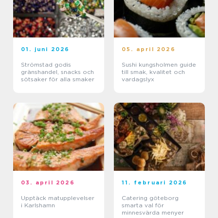
01. juni 2026
05. april 2026
Strömstad godis
Sushi kungsholmen guide
gränshandel, snacks och
till smak, kvalitet och
sötsaker för alla smaker
vardagslyx
03. april 2026
11. februari 2026
Upptäck matupplevelser
Catering göteborg
i Karlshamn
smarta val för
minnesvärda menyer