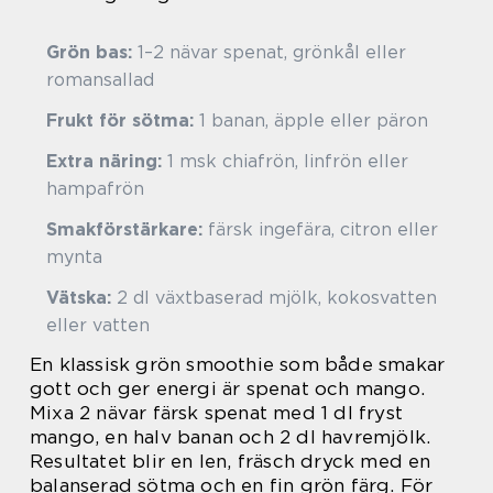
Grön bas:
1–2 nävar spenat, grönkål eller
romansallad
Frukt för sötma:
1 banan, äpple eller päron
Extra näring:
1 msk chiafrön, linfrön eller
hampafrön
Smakförstärkare:
färsk ingefära, citron eller
mynta
Vätska:
2 dl växtbaserad mjölk, kokosvatten
eller vatten
En klassisk grön smoothie som både smakar
gott och ger energi är spenat och mango.
Mixa 2 nävar färsk spenat med 1 dl fryst
mango, en halv banan och 2 dl havremjölk.
Resultatet blir en len, fräsch dryck med en
balanserad sötma och en fin grön färg. För