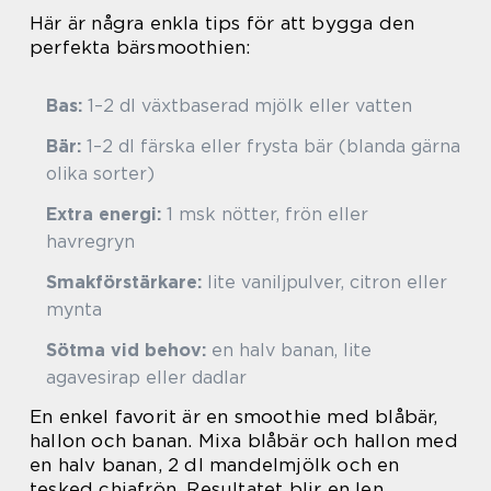
Här är några enkla tips för att bygga den
perfekta bärsmoothien:
Bas:
1–2 dl växtbaserad mjölk eller vatten
Bär:
1–2 dl färska eller frysta bär (blanda gärna
olika sorter)
Extra energi:
1 msk nötter, frön eller
havregryn
Smakförstärkare:
lite vaniljpulver, citron eller
mynta
Sötma vid behov:
en halv banan, lite
agavesirap eller dadlar
En enkel favorit är en smoothie med blåbär,
hallon och banan. Mixa blåbär och hallon med
en halv banan, 2 dl mandelmjölk och en
tesked chiafrön. Resultatet blir en len,