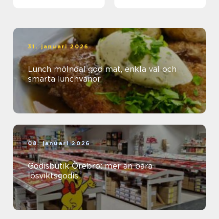
31. januari 2026
Lunch mölndal god mat, enkla val och
smarta lunchvanor
08. januari 2026
Godisbutik Örebro: mer än bara
lösviktsgodis