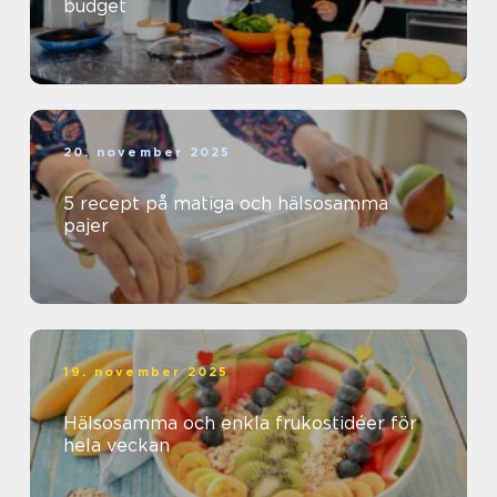
budget
20. november 2025
5 recept på matiga och hälsosamma
pajer
19. november 2025
Hälsosamma och enkla frukostidéer för
hela veckan