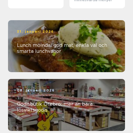
31. januari 2026
Lunch mölndal god mat, enkla val och
smarta lunchvanor
08. januari 2026
Godisbutik Örebro: mer än bara
lösviktsgodis