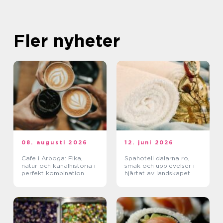
Fler nyheter
08. augusti 2026
12. juni 2026
Cafe i Arboga: Fika,
Spahotell dalarna ro,
natur och kanalhistoria i
smak och upplevelser i
perfekt kombination
hjärtat av landskapet