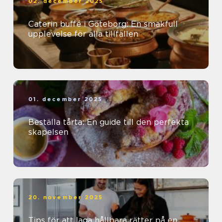
02. december 2025
Caterin buffé i Göteborg: En smakfull
upplevelse för alla tillfällen
01. december 2025
Beställa tårta: En guide till den perfekta
skapelsen
20. november 2025
Tips för att laga hållbara rätter på en