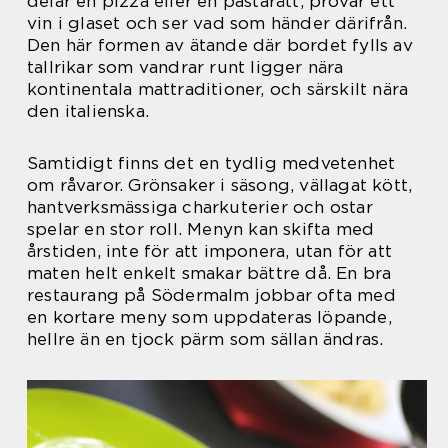
delar en pizza eller en pastarätt, provar ett
vin i glaset och ser vad som händer därifrån.
Den här formen av ätande där bordet fylls av
tallrikar som vandrar runt ligger nära
kontinentala mattraditioner, och särskilt nära
den italienska.
Samtidigt finns det en tydlig medvetenhet
om råvaror. Grönsaker i säsong, vällagat kött,
hantverksmässiga charkuterier och ostar
spelar en stor roll. Menyn kan skifta med
årstiden, inte för att imponera, utan för att
maten helt enkelt smakar bättre då. En bra
restaurang på Södermalm jobbar ofta med
en kortare meny som uppdateras löpande,
hellre än en tjock pärm som sällan ändras.