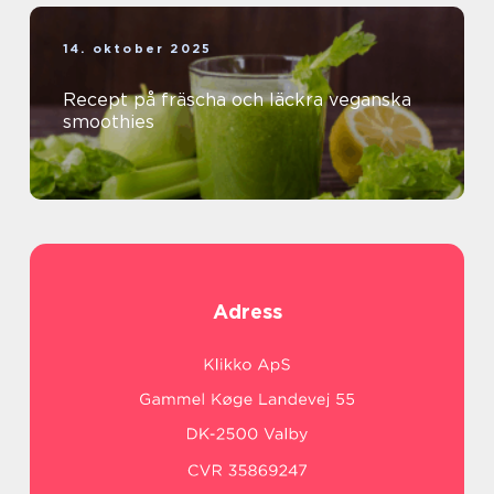
14. oktober 2025
Recept på fräscha och läckra veganska
smoothies
Adress