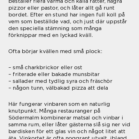
beställer flera varma och kalla rätter, några
pizzor eller pastor, och låter allt gå runt
bordet. Efter en stund har ingen full koll på
vem som beställde vad, och just där uppstår
den speciella stämning som många
förknippar med en lyckad kväll.
Ofta börjar kvällen med små plock:
– små charkbrickor eller ost
– friterade eller bakade munsbitar
– sallader med tydlig syra och fräschör
– någon tunn, välbakad pizza att dela
Här fungerar vinbaren som en naturlig
knutpunkt. Många restauranger på
Södermalm kombinerar matsal och vinbar i
samma rum, eller låter gästerna slå sig ner vid
bardisken för ett glas vin och något litet att
äta. Vinkortet är ofta noggrant utvalt, ibland