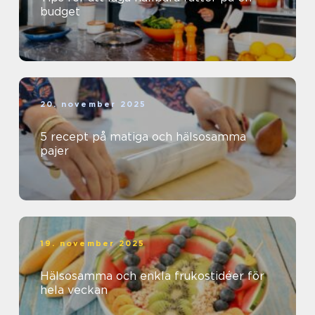
budget
20. november 2025
5 recept på matiga och hälsosamma
pajer
19. november 2025
Hälsosamma och enkla frukostidéer för
hela veckan