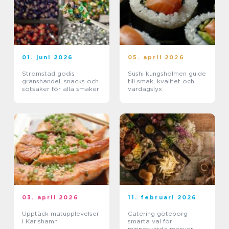
01. juni 2026
05. april 2026
Strömstad godis
Sushi kungsholmen guide
gränshandel, snacks och
till smak, kvalitet och
sötsaker för alla smaker
vardagslyx
03. april 2026
11. februari 2026
Upptäck matupplevelser
Catering göteborg
i Karlshamn
smarta val för
minnesvärda menyer