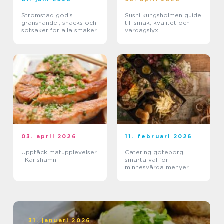
Strömstad godis
Sushi kungsholmen guide
gränshandel, snacks och
till smak, kvalitet och
sötsaker för alla smaker
vardagslyx
03. april 2026
11. februari 2026
Upptäck matupplevelser
Catering göteborg
i Karlshamn
smarta val för
minnesvärda menyer
31. januari 2026