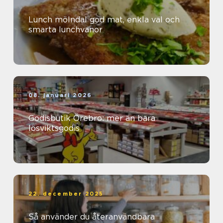
Lunch mölndal god mat, enkla val och
smarta lunchvanor
08. januari 2026
Godisbutik Örebro: mer än bara
lösviktsgodis
22. december 2025
Så använder du återanvändbara