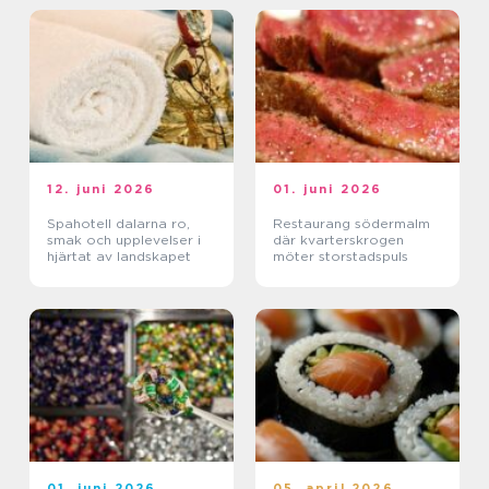
12. juni 2026
01. juni 2026
Spahotell dalarna ro,
Restaurang södermalm
smak och upplevelser i
där kvarterskrogen
hjärtat av landskapet
möter storstadspuls
01. juni 2026
05. april 2026