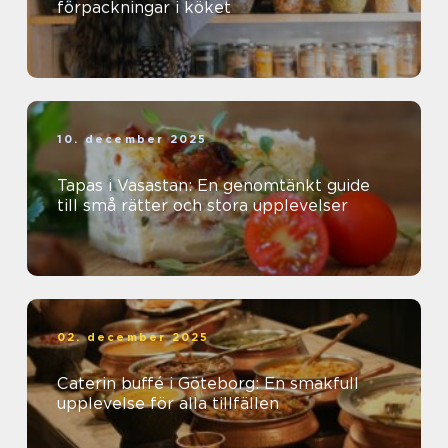
förpackningar i köket
10. december 2025
Tapas i Vasastan: En genomtänkt guide
till små rätter och stora upplevelser
02. december 2025
Caterin buffé i Göteborg: En smakfull
upplevelse för alla tillfällen