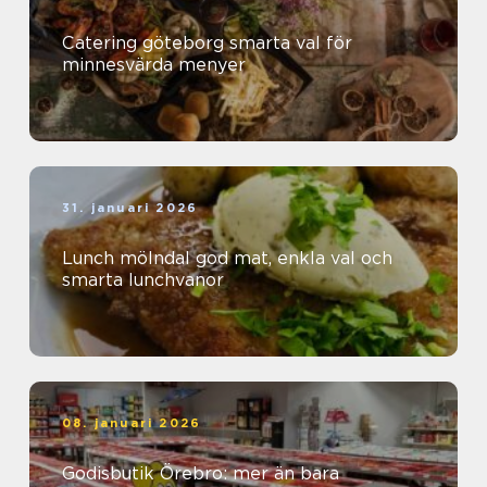
Catering göteborg smarta val för
minnesvärda menyer
31. januari 2026
Lunch mölndal god mat, enkla val och
smarta lunchvanor
08. januari 2026
Godisbutik Örebro: mer än bara