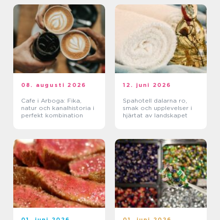
08. augusti 2026
12. juni 2026
Cafe i Arboga: Fika,
Spahotell dalarna ro,
natur och kanalhistoria i
smak och upplevelser i
perfekt kombination
hjärtat av landskapet
01. juni 2026
01. juni 2026