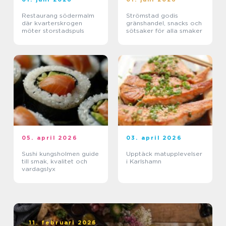
Restaurang södermalm
Strömstad godis
där kvarterskrogen
gränshandel, snacks och
möter storstadspuls
sötsaker för alla smaker
05. april 2026
03. april 2026
Sushi kungsholmen guide
Upptäck matupplevelser
till smak, kvalitet och
i Karlshamn
vardagslyx
11. februari 2026