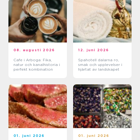
08. augusti 2026
12. juni 2026
Cafe i Arboga: Fika,
Spahotell dalarna ro,
natur och kanalhistoria i
smak och upplevelser i
perfekt kombination
hjärtat av landskapet
01. juni 2026
01. juni 2026