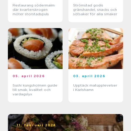
Restaurang södermalm
Strömstad godis
där kvarterskrogen
gränshandel, snacks och
möter storstadspuls
sötsaker för alla smaker
05. april 2026
03. april 2026
Sushi kungsholmen guide
Upptäck matupplevelser
till smak, kvalitet och
i Karlshamn
vardagslyx
11. februari 2026