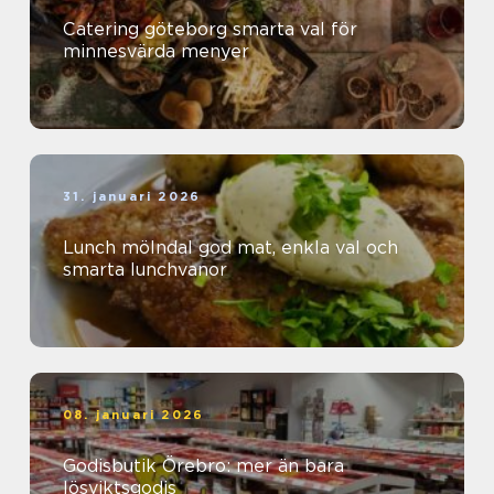
Catering göteborg smarta val för
minnesvärda menyer
31. januari 2026
Lunch mölndal god mat, enkla val och
smarta lunchvanor
08. januari 2026
Godisbutik Örebro: mer än bara
lösviktsgodis