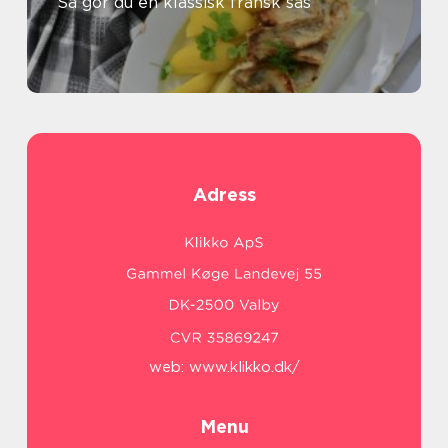
Så gör du en klassisk fransk sås
Adress
web:
www.klikko.dk/
Menu