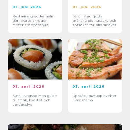
01. juni 2026
01. juni 2026
Restaurang södermalm
Strömstad godis
där kvarterskrogen
gränshandel, snacks och
möter storstadspuls
sötsaker för alla smaker
05. april 2026
03. april 2026
Sushi kungsholmen guide
Upptäck matupplevelser
till smak, kvalitet och
i Karlshamn
vardagslyx