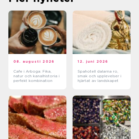
08. augusti 2026
12. juni 2026
Cafe i Arboga: Fika,
Spahotell dalarna ro,
natur och kanalhistoria i
smak och upplevelser i
perfekt kombination
hjärtat av landskapet