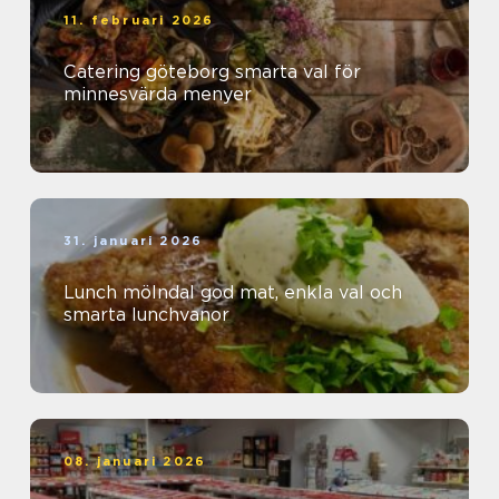
11. februari 2026
Catering göteborg smarta val för
minnesvärda menyer
31. januari 2026
Lunch mölndal god mat, enkla val och
smarta lunchvanor
08. januari 2026