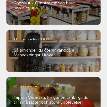
Godisbutik Örebro: mer än bara
lösviktsgodis
22. december 2025
Så använder du återanvändbara
förpackningar i köket
10. december 2025
Tapas i Vasastan: En genomtänkt guide
till små rätter och stora upplevelser