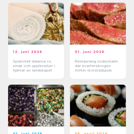
12. juni 2026
01. juni 2026
Spahotell dalarna ro,
Restaurang södermalm
smak och upplevelser i
där kvarterskrogen
hjärtat av landskapet
möter storstadspuls
01. juni 2026
05. april 2026