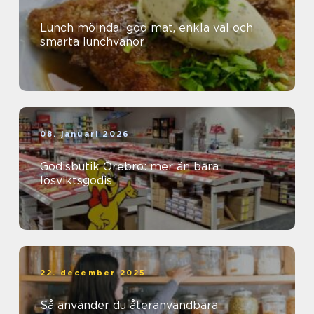
Lunch mölndal god mat, enkla val och
smarta lunchvanor
08. januari 2026
Godisbutik Örebro: mer än bara
lösviktsgodis
22. december 2025
Så använder du återanvändbara