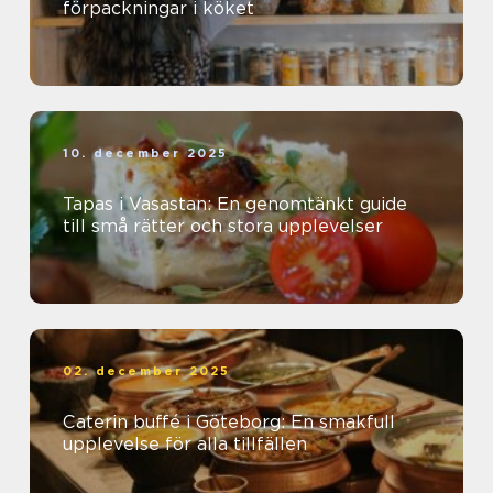
förpackningar i köket
10. december 2025
Tapas i Vasastan: En genomtänkt guide
till små rätter och stora upplevelser
02. december 2025
Caterin buffé i Göteborg: En smakfull
upplevelse för alla tillfällen