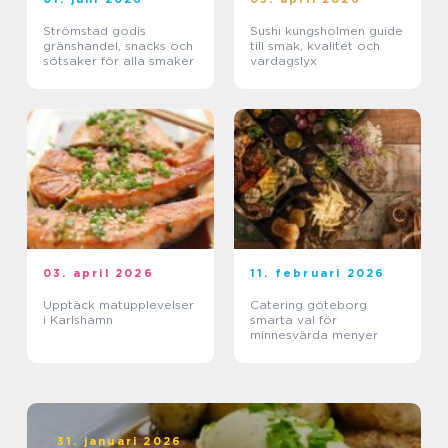
Strömstad godis
Sushi kungsholmen guide
gränshandel, snacks och
till smak, kvalitet och
sötsaker för alla smaker
vardagslyx
03. april 2026
11. februari 2026
Upptäck matupplevelser
Catering göteborg
i Karlshamn
smarta val för
minnesvärda menyer
31. januari 2026