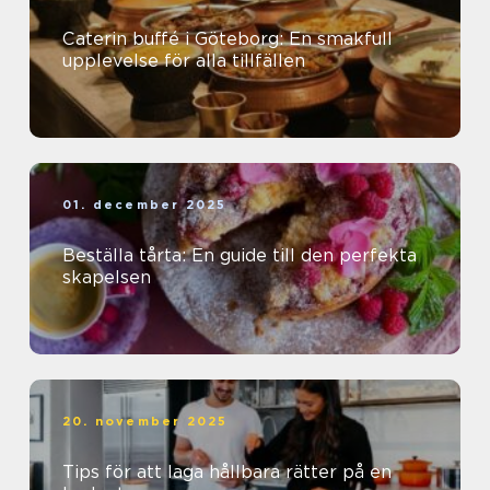
Caterin buffé i Göteborg: En smakfull
upplevelse för alla tillfällen
01. december 2025
Beställa tårta: En guide till den perfekta
skapelsen
20. november 2025
Tips för att laga hållbara rätter på en