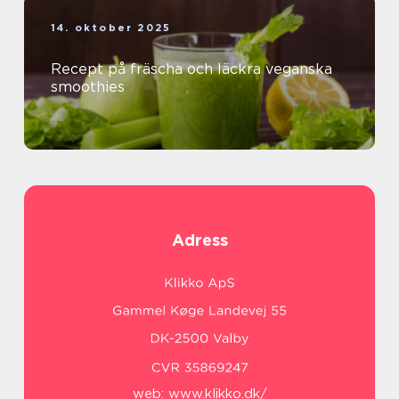
14. oktober 2025
Recept på fräscha och läckra veganska
smoothies
Adress
web:
www.klikko.dk/