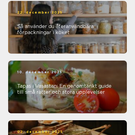
22. december 2025
Så använder du återanvändbara
förpackningar i köket
10. december 2025
Tapas i Vasastan: En genomtänkt guide
till små rätter och stora upplevelser
02. december 2025