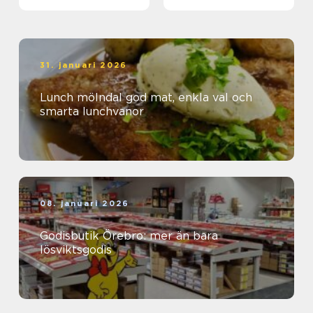
31. januari 2026
Lunch mölndal god mat, enkla val och
smarta lunchvanor
08. januari 2026
Godisbutik Örebro: mer än bara
lösviktsgodis