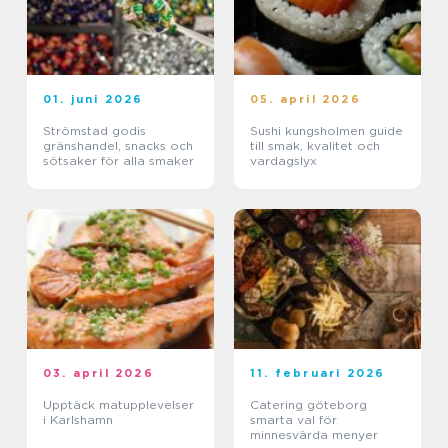
01. juni 2026
05. april 2026
Strömstad godis
Sushi kungsholmen guide
gränshandel, snacks och
till smak, kvalitet och
sötsaker för alla smaker
vardagslyx
03. april 2026
11. februari 2026
Upptäck matupplevelser
Catering göteborg
i Karlshamn
smarta val för
minnesvärda menyer