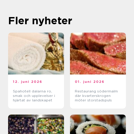
Fler nyheter
12. juni 2026
01. juni 2026
Spahotell dalarna ro,
Restaurang södermalm
smak och upplevelser i
där kvarterskrogen
hjärtat av landskapet
möter storstadspuls