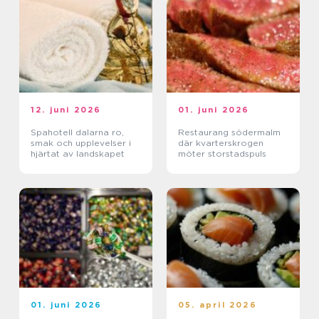
12. juni 2026
01. juni 2026
Spahotell dalarna ro,
Restaurang södermalm
smak och upplevelser i
där kvarterskrogen
hjärtat av landskapet
möter storstadspuls
01. juni 2026
05. april 2026