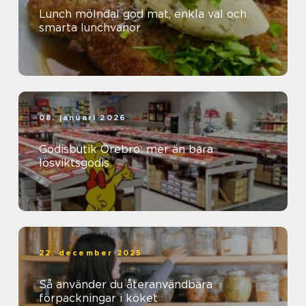
Lunch mölndal god mat, enkla val och
smarta lunchvanor
08. januari 2026
Godisbutik Örebro: mer än bara
lösviktsgodis
22. december 2025
Så använder du återanvändbara
förpackningar i köket