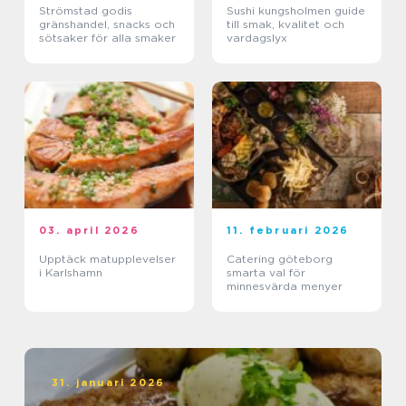
Strömstad godis
Sushi kungsholmen guide
gränshandel, snacks och
till smak, kvalitet och
sötsaker för alla smaker
vardagslyx
03. april 2026
11. februari 2026
Upptäck matupplevelser
Catering göteborg
i Karlshamn
smarta val för
minnesvärda menyer
31. januari 2026