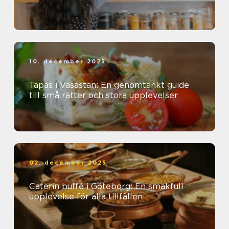
10. december 2025
Tapas i Vasastan: En genomtänkt guide
till små rätter och stora upplevelser
02. december 2025
Caterin buffé i Göteborg: En smakfull
upplevelse för alla tillfällen