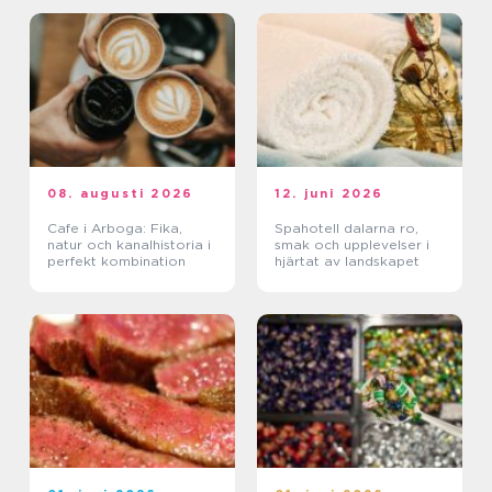
08. augusti 2026
12. juni 2026
Cafe i Arboga: Fika,
Spahotell dalarna ro,
natur och kanalhistoria i
smak och upplevelser i
perfekt kombination
hjärtat av landskapet