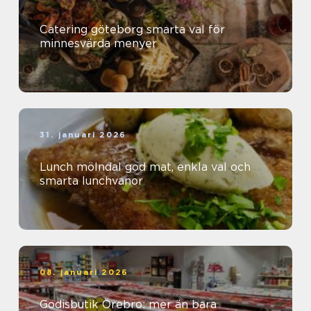
Catering göteborg smarta val för
minnesvärda menyer
31. januari 2026
Lunch mölndal god mat, enkla val och
smarta lunchvanor
08. januari 2026
Godisbutik Örebro: mer än bara