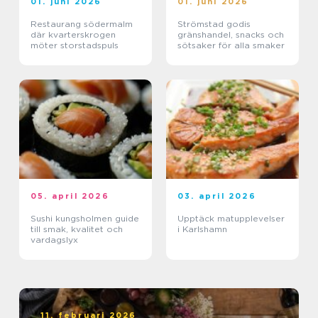
01. juni 2026
01. juni 2026
Restaurang södermalm
Strömstad godis
där kvarterskrogen
gränshandel, snacks och
möter storstadspuls
sötsaker för alla smaker
05. april 2026
03. april 2026
Sushi kungsholmen guide
Upptäck matupplevelser
till smak, kvalitet och
i Karlshamn
vardagslyx
11. februari 2026