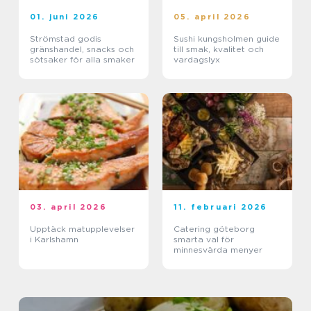
01. juni 2026
05. april 2026
Strömstad godis
Sushi kungsholmen guide
gränshandel, snacks och
till smak, kvalitet och
sötsaker för alla smaker
vardagslyx
03. april 2026
11. februari 2026
Upptäck matupplevelser
Catering göteborg
i Karlshamn
smarta val för
minnesvärda menyer