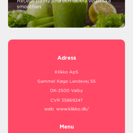
Recept på fräscha och läckra veganska
smoothies
Adress
web:
www.klikko.dk/
Menu