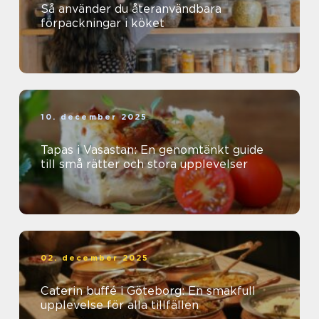
Så använder du återanvändbara
förpackningar i köket
10. december 2025
Tapas i Vasastan: En genomtänkt guide
till små rätter och stora upplevelser
02. december 2025
Caterin buffé i Göteborg: En smakfull
upplevelse för alla tillfällen