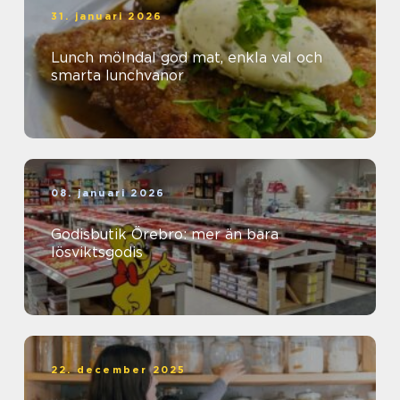
31. januari 2026
Lunch mölndal god mat, enkla val och
smarta lunchvanor
08. januari 2026
Godisbutik Örebro: mer än bara
lösviktsgodis
22. december 2025