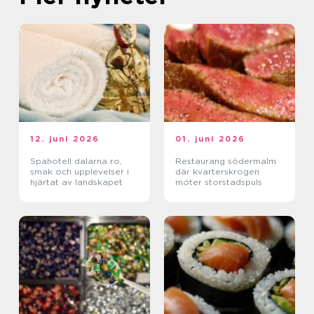
12. juni 2026
01. juni 2026
Spahotell dalarna ro,
Restaurang södermalm
smak och upplevelser i
där kvarterskrogen
hjärtat av landskapet
möter storstadspuls