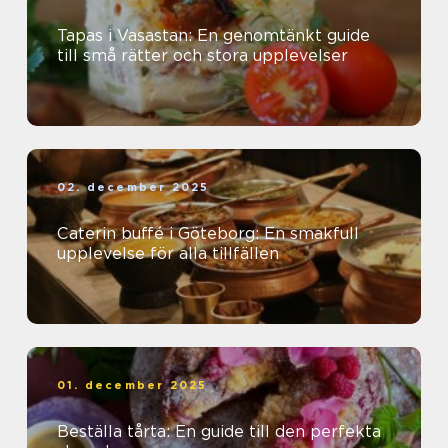
Tapas i Vasastan: En genomtänkt guide
till små rätter och stora upplevelser
02. december 2025
Caterin buffé i Göteborg: En smakfull
upplevelse för alla tillfällen
01. december 2025
Beställa tårta: En guide till den perfekta