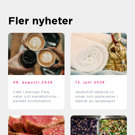
Fler nyheter
08. augusti 2026
12. juni 2026
Cafe i Arboga: Fika,
Spahotell dalarna ro,
natur och kanalhistoria i
smak och upplevelser i
perfekt kombination
hjärtat av landskapet