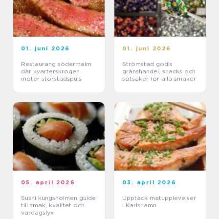
01. juni 2026
01. juni 2026
Restaurang södermalm
Strömstad godis
där kvarterskrogen
gränshandel, snacks och
möter storstadspuls
sötsaker för alla smaker
05. april 2026
03. april 2026
Sushi kungsholmen guide
Upptäck matupplevelser
till smak, kvalitet och
i Karlshamn
vardagslyx