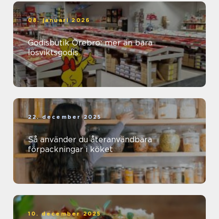
08. januari 2026
Godisbutik Örebro: mer än bara
lösviktsgodis
22. december 2025
Så använder du återanvändbara
förpackningar i köket
10. december 2025