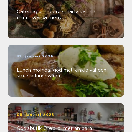
Catering göteborg smarta val för
minnesvärda menyer
31. januari 2026
Lunch mölndal god mat, enkla val och
smarta lunchvanor
08. januari 2026
Godisbutik Örebro: mer än bara