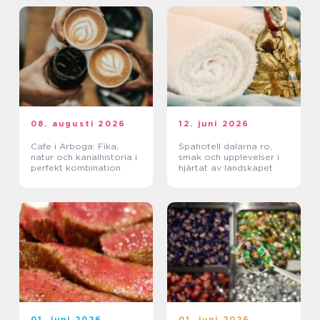
08. augusti 2026
12. juni 2026
Cafe i Arboga: Fika,
Spahotell dalarna ro,
natur och kanalhistoria i
smak och upplevelser i
perfekt kombination
hjärtat av landskapet
01. juni 2026
01. juni 2026