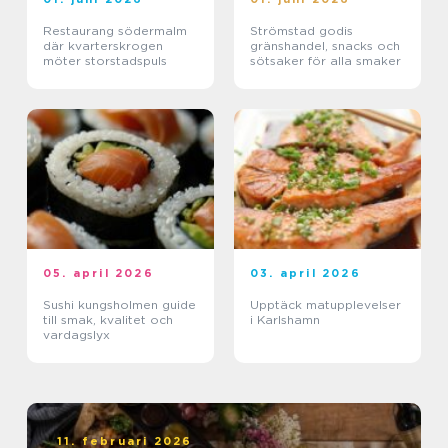
Restaurang södermalm
Strömstad godis
där kvarterskrogen
gränshandel, snacks och
möter storstadspuls
sötsaker för alla smaker
05. april 2026
03. april 2026
Sushi kungsholmen guide
Upptäck matupplevelser
till smak, kvalitet och
i Karlshamn
vardagslyx
11. februari 2026