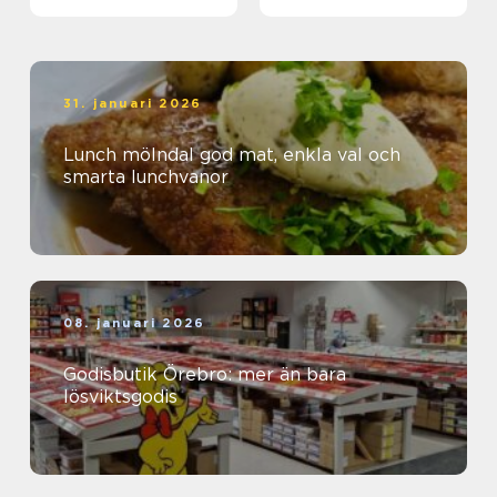
31. januari 2026
Lunch mölndal god mat, enkla val och
smarta lunchvanor
08. januari 2026
Godisbutik Örebro: mer än bara
lösviktsgodis