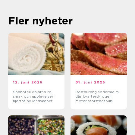
Fler nyheter
12. juni 2026
01. juni 2026
Spahotell dalarna ro,
Restaurang södermalm
smak och upplevelser i
där kvarterskrogen
hjärtat av landskapet
möter storstadspuls