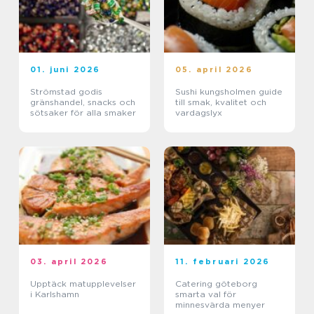
01. juni 2026
05. april 2026
Strömstad godis
Sushi kungsholmen guide
gränshandel, snacks och
till smak, kvalitet och
sötsaker för alla smaker
vardagslyx
03. april 2026
11. februari 2026
Upptäck matupplevelser
Catering göteborg
i Karlshamn
smarta val för
minnesvärda menyer