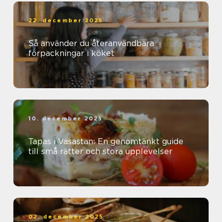
22. december 2025
Så använder du återanvändbara
förpackningar i köket
10. december 2025
Tapas i Vasastan: En genomtänkt guide
till små rätter och stora upplevelser
02. december 2025