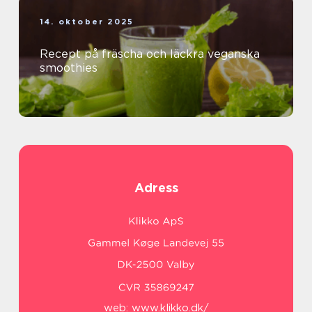
14. oktober 2025
Recept på fräscha och läckra veganska
smoothies
Adress
web:
www.klikko.dk/