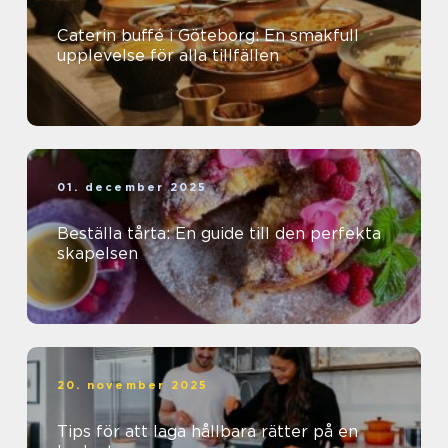
Caterin buffé i Göteborg: En smakfull
upplevelse för alla tillfällen
01. december 2025
Beställa tårta: En guide till den perfekta
skapelsen
20. november 2025
Tips för att laga hållbara rätter på en