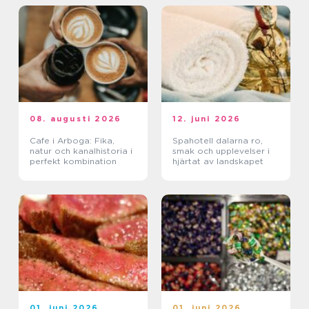
08. augusti 2026
12. juni 2026
Cafe i Arboga: Fika,
Spahotell dalarna ro,
natur och kanalhistoria i
smak och upplevelser i
perfekt kombination
hjärtat av landskapet
01. juni 2026
01. juni 2026