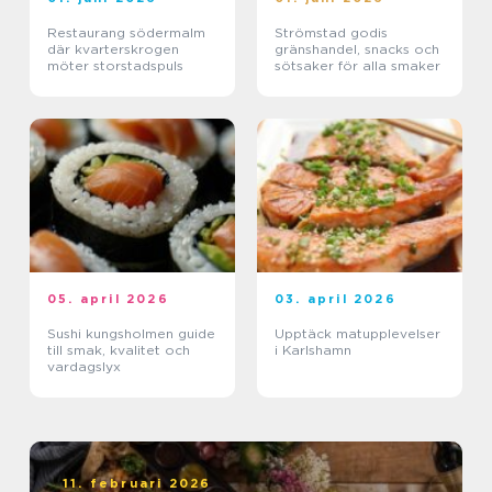
Restaurang södermalm
Strömstad godis
där kvarterskrogen
gränshandel, snacks och
möter storstadspuls
sötsaker för alla smaker
05. april 2026
03. april 2026
Sushi kungsholmen guide
Upptäck matupplevelser
till smak, kvalitet och
i Karlshamn
vardagslyx
11. februari 2026