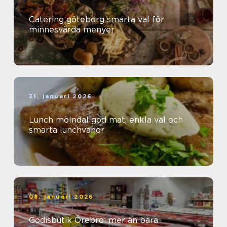
Catering göteborg smarta val för
minnesvärda menyer
31. januari 2026
Lunch mölndal god mat, enkla val och
smarta lunchvanor
08. januari 2026
Godisbutik Örebro: mer än bara