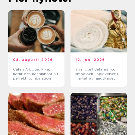
08. augusti 2026
12. juni 2026
Cafe i Arboga: Fika,
Spahotell dalarna ro,
natur och kanalhistoria i
smak och upplevelser i
perfekt kombination
hjärtat av landskapet