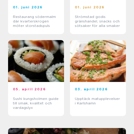
01. juni 2026
01. juni 2026
Restaurang södermalm
Strömstad godis
där kvarterskrogen
gränshandel, snacks och
möter storstadspuls
sötsaker för alla smaker
05. april 2026
03. april 2026
Sushi kungsholmen guide
Upptäck matupplevelser
till smak, kvalitet och
i Karlshamn
vardagslyx