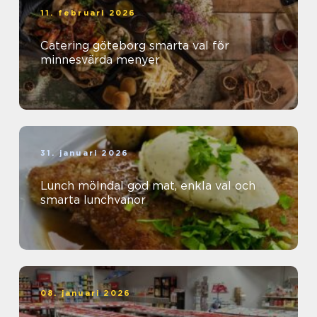
11. februari 2026
Catering göteborg smarta val för
minnesvärda menyer
31. januari 2026
Lunch mölndal god mat, enkla val och
smarta lunchvanor
08. januari 2026