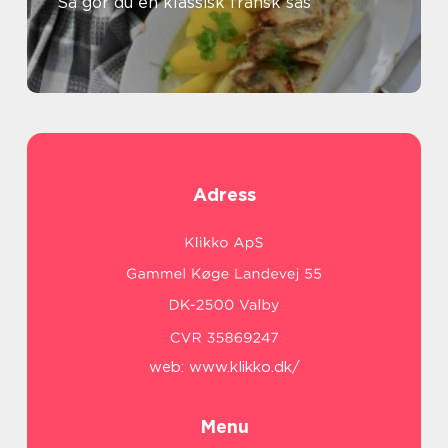
Så gör du en klassisk fransk sås
Adress
web:
www.klikko.dk/
Menu