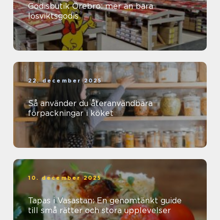
Godisbutik Örebro: mer än bara
lösviktsgodis
22. december 2025
Så använder du återanvändbara
förpackningar i köket
10. december 2025
Tapas i Vasastan: En genomtänkt guide
till små rätter och stora upplevelser