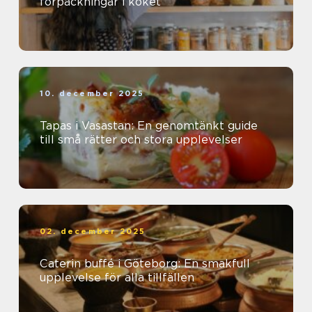
förpackningar i köket
10. december 2025
Tapas i Vasastan: En genomtänkt guide
till små rätter och stora upplevelser
02. december 2025
Caterin buffé i Göteborg: En smakfull
upplevelse för alla tillfällen