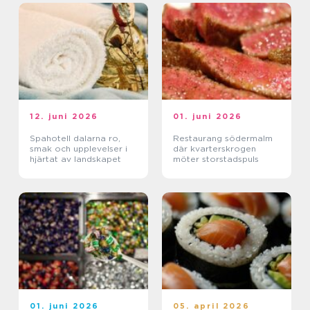
12. juni 2026
01. juni 2026
Spahotell dalarna ro,
Restaurang södermalm
smak och upplevelser i
där kvarterskrogen
hjärtat av landskapet
möter storstadspuls
01. juni 2026
05. april 2026