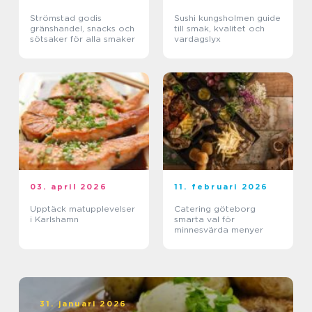
Strömstad godis
Sushi kungsholmen guide
gränshandel, snacks och
till smak, kvalitet och
sötsaker för alla smaker
vardagslyx
03. april 2026
11. februari 2026
Upptäck matupplevelser
Catering göteborg
i Karlshamn
smarta val för
minnesvärda menyer
31. januari 2026