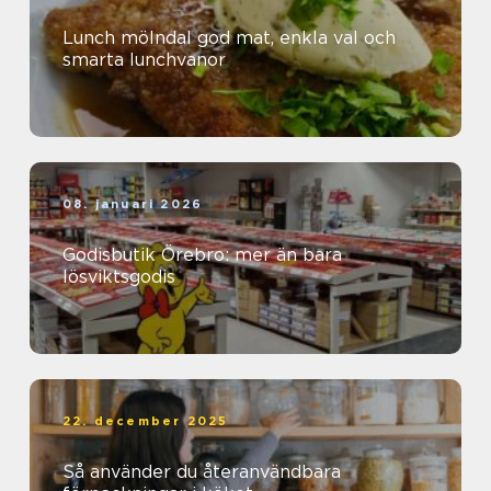
Lunch mölndal god mat, enkla val och
smarta lunchvanor
08. januari 2026
Godisbutik Örebro: mer än bara
lösviktsgodis
22. december 2025
Så använder du återanvändbara