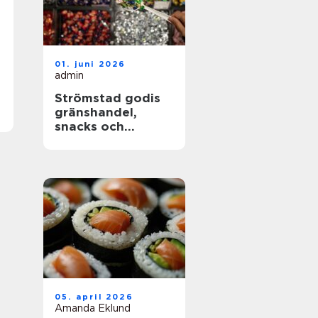
01. juni 2026
admin
Strömstad godis
gränshandel,
snacks och
sötsaker för alla
smaker
05. april 2026
Amanda Eklund