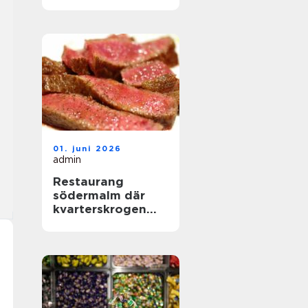
hjärtat av
landskapet
01. juni 2026
admin
Restaurang
södermalm där
kvarterskrogen
möter
storstadspuls