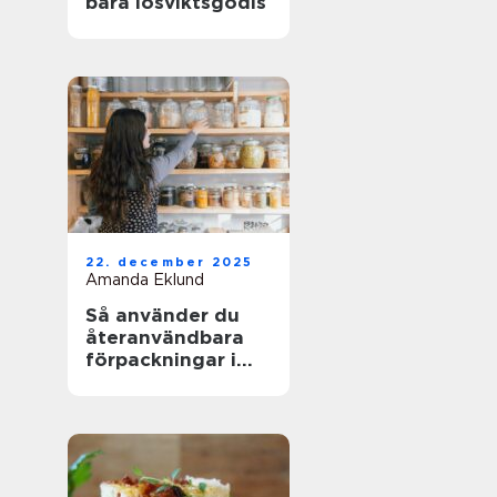
bara lösviktsgodis
22. december 2025
Amanda Eklund
Så använder du
återanvändbara
förpackningar i
köket