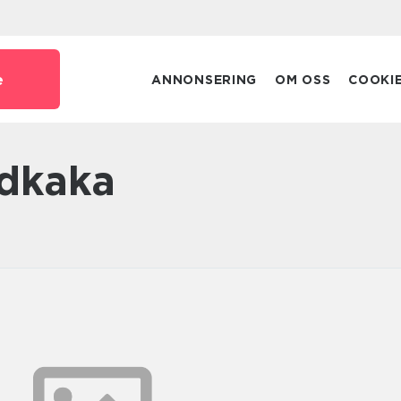
e
ANNONSERING
OM OSS
COOKI
ddkaka