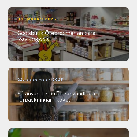
08. januari 2026
Godisbutik Örebro: mer än bara
lösviktsgodis
22. december 2025
Så använder du återanvändbara
förpackningar i köket