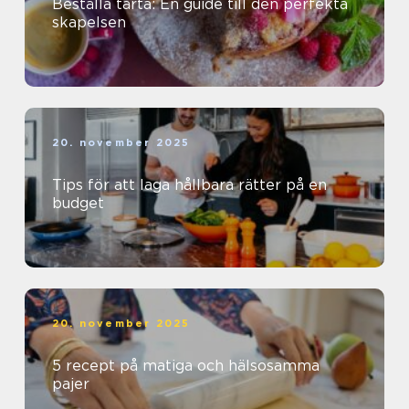
Beställa tårta: En guide till den perfekta
skapelsen
20. november 2025
Tips för att laga hållbara rätter på en
budget
20. november 2025
5 recept på matiga och hälsosamma
pajer