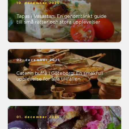
10. december 2025
Tapas i Vasastan: En genomtänkt guide
till små rätter och stora upplevelser
02. december 2025
Caterin buffé i Göteborg: En smakfull
upplevelse för alla tillfällen
01. december 2025