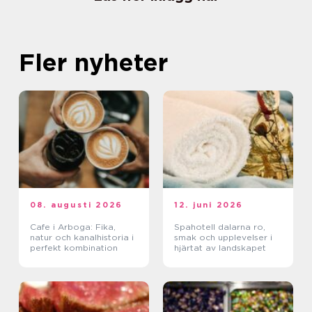
Fler nyheter
08. augusti 2026
12. juni 2026
Cafe i Arboga: Fika,
Spahotell dalarna ro,
natur och kanalhistoria i
smak och upplevelser i
perfekt kombination
hjärtat av landskapet