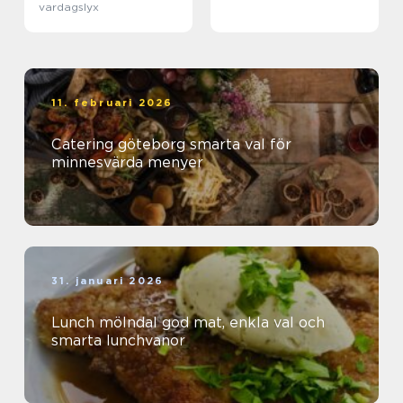
vardagslyx
11. februari 2026
Catering göteborg smarta val för
minnesvärda menyer
31. januari 2026
Lunch mölndal god mat, enkla val och
smarta lunchvanor