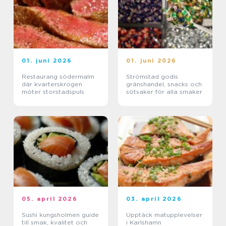
01. juni 2026
01. juni 2026
Restaurang södermalm
Strömstad godis
där kvarterskrogen
gränshandel, snacks och
möter storstadspuls
sötsaker för alla smaker
05. april 2026
03. april 2026
Sushi kungsholmen guide
Upptäck matupplevelser
till smak, kvalitet och
i Karlshamn