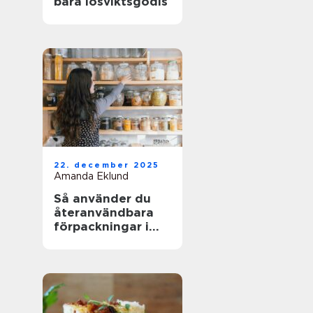
bara lösviktsgodis
22. december 2025
Amanda Eklund
Så använder du
återanvändbara
förpackningar i
köket