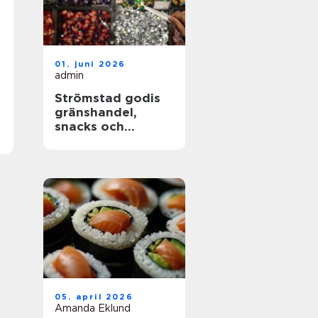
01. juni 2026
admin
Strömstad godis
gränshandel,
snacks och
sötsaker för alla
smaker
05. april 2026
Amanda Eklund