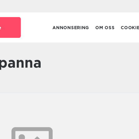
e
ANNONSERING
OM OSS
COOKI
ngpanna