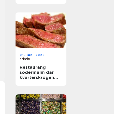
hjärtat av
landskapet
01. juni 2026
admin
Restaurang
södermalm där
kvarterskrogen
möter
storstadspuls