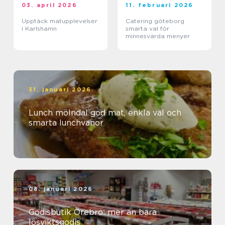
03. april 2026
11. februari 2026
Upptäck matupplevelser
Catering göteborg
i Karlshamn
smarta val för
minnesvärda menyer
31. januari 2026
Lunch mölndal god mat, enkla val och
smarta lunchvanor
08. januari 2026
Godisbutik Örebro: mer än bara
lösviktsgodis