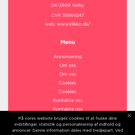
web:
www.klikko.dk/
Menu
Annonsering
Om oss
Om oss
Cookies
Cookies
Kontakta oss
Kontakta oss
Sitemap
På vores website bruges cookies til at huske dine
indstillinger, statistik og personalisering af indhold og
Sitemap
annoncer. Denne information deles med tredjepart. Ved