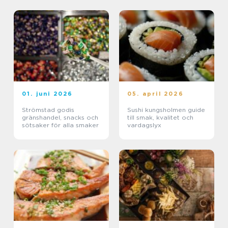
01. juni 2026
05. april 2026
Strömstad godis
Sushi kungsholmen guide
gränshandel, snacks och
till smak, kvalitet och
sötsaker för alla smaker
vardagslyx