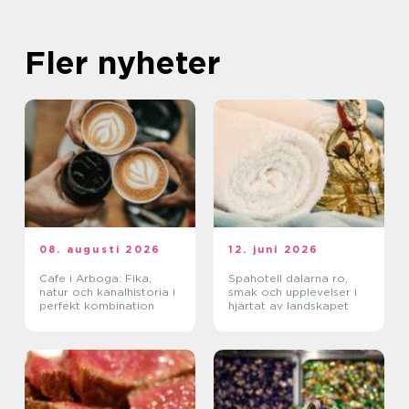
Fler nyheter
08. augusti 2026
12. juni 2026
Cafe i Arboga: Fika,
Spahotell dalarna ro,
natur och kanalhistoria i
smak och upplevelser i
perfekt kombination
hjärtat av landskapet