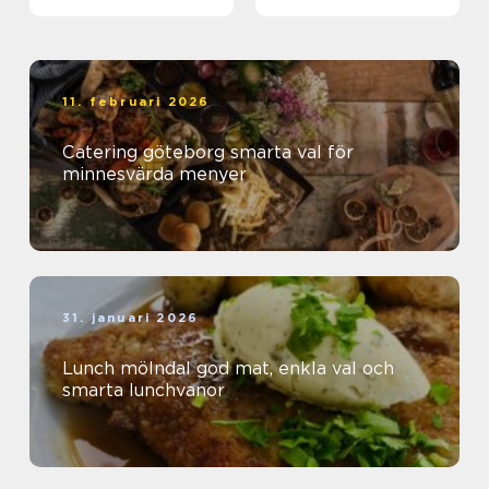
11. februari 2026
Catering göteborg smarta val för
minnesvärda menyer
31. januari 2026
Lunch mölndal god mat, enkla val och
smarta lunchvanor