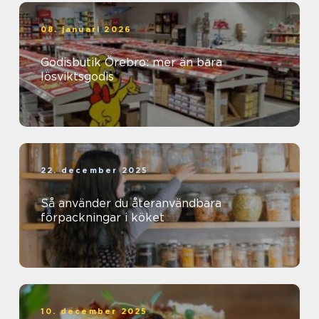
08. januari 2026
Godisbutik Örebro: mer än bara
lösviktsgodis
22. december 2025
Så använder du återanvändbara
förpackningar i köket
10. december 2025