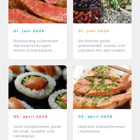
01. juni 2026
01. juni 2026
Restaurang södermalm
Strömstad godis
där kvarterskrogen
gränshandel, snacks och
möter storstadspuls
sötsaker för alla smaker
05. april 2026
03. april 2026
Sushi kungsholmen guide
Upptäck matupplevelser
till smak, kvalitet och
i Karlshamn
vardagslyx