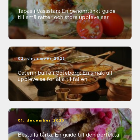
Tapas i Vasastan: En genomtänkt guide
till små rätter och stora upplevelser
02. december 2025
Caterin buffé i Göteborg: En smakfull
upplevelse för alla tillfällen
01. december 2025
Beställa tårta: En guide till den perfekta