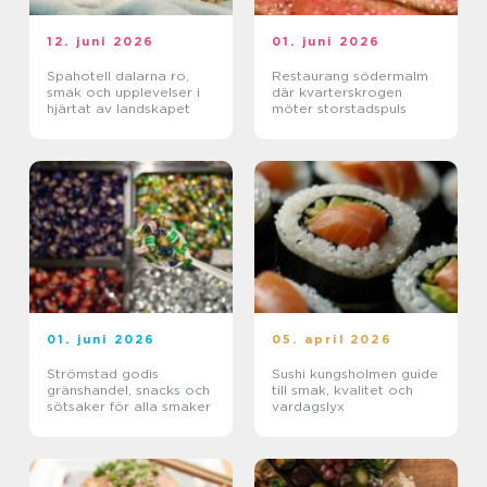
12. juni 2026
01. juni 2026
Spahotell dalarna ro,
Restaurang södermalm
smak och upplevelser i
där kvarterskrogen
hjärtat av landskapet
möter storstadspuls
01. juni 2026
05. april 2026
Strömstad godis
Sushi kungsholmen guide
gränshandel, snacks och
till smak, kvalitet och
sötsaker för alla smaker
vardagslyx