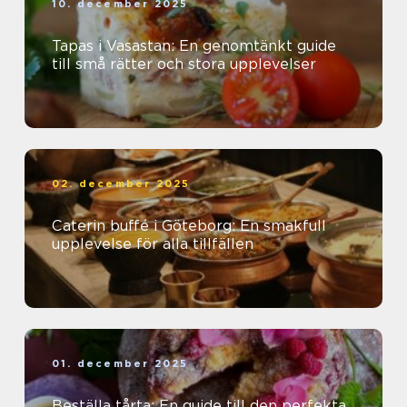
10. december 2025
Tapas i Vasastan: En genomtänkt guide
till små rätter och stora upplevelser
02. december 2025
Caterin buffé i Göteborg: En smakfull
upplevelse för alla tillfällen
01. december 2025
Beställa tårta: En guide till den perfekta