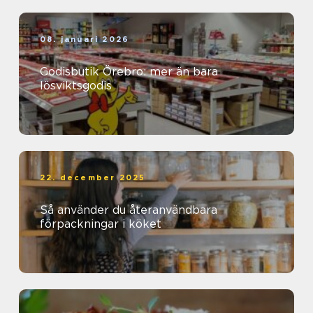
08. januari 2026
Godisbutik Örebro: mer än bara
lösviktsgodis
22. december 2025
Så använder du återanvändbara
förpackningar i köket