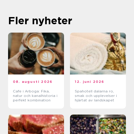
Fler nyheter
08. augusti 2026
12. juni 2026
Cafe i Arboga: Fika,
Spahotell dalarna ro,
natur och kanalhistoria i
smak och upplevelser i
perfekt kombination
hjärtat av landskapet