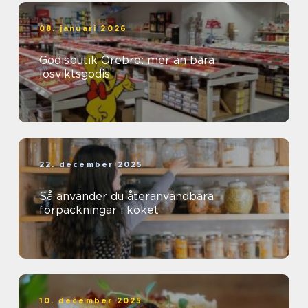
08. januari 2026
Godisbutik Örebro: mer än bara
lösviktsgodis
22. december 2025
Så använder du återanvändbara
förpackningar i köket
10. december 2025