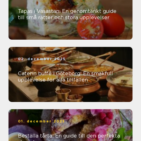
Tapas i Vasastan: En genomtänkt guide
till små rätter och stora upplevelser
02. december 2025
Caterin buffé i Göteborg: En smakfull
upplevelse för alla tillfällen
01. december 2025
Beställa tårta: En guide till den perfekta