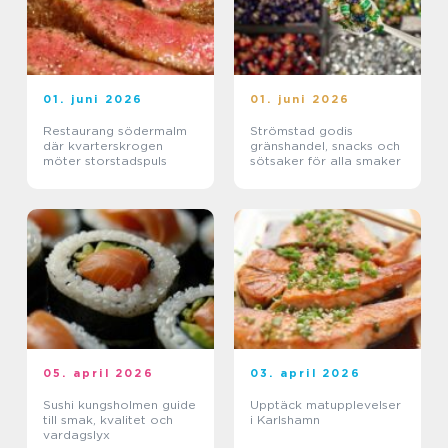
01. juni 2026
01. juni 2026
Restaurang södermalm
Strömstad godis
där kvarterskrogen
gränshandel, snacks och
möter storstadspuls
sötsaker för alla smaker
05. april 2026
03. april 2026
Sushi kungsholmen guide
Upptäck matupplevelser
till smak, kvalitet och
i Karlshamn
vardagslyx