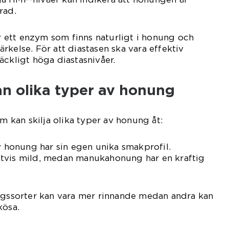
rad.
är ett enzym som finns naturligt i honung och
stärkelse. För att diastasen ska vara effektiv
äckligt höga diastasnivåer.
an olika typer av honung
om kan skilja olika typer av honung åt:
av honung har sin egen unika smakprofil.
tvis mild, medan manukahonung har en kraftig
ungssorter kan vara mer rinnande medan andra kan
kösa.