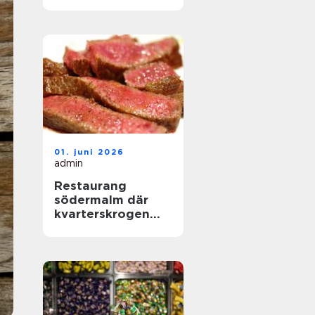
hjärtat av
landskapet
01. juni 2026
admin
Restaurang
södermalm där
kvarterskrogen
möter
storstadspuls