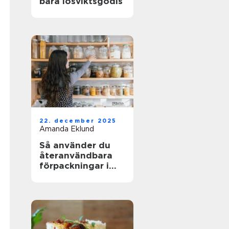
bara lösviktsgodis
22. december 2025
Amanda Eklund
Så använder du
återanvändbara
förpackningar i
köket