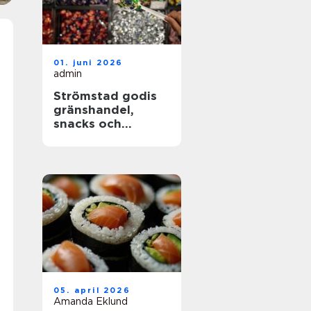
01. juni 2026
admin
Strömstad godis
gränshandel,
snacks och
sötsaker för alla
smaker
05. april 2026
Amanda Eklund