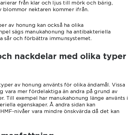
rierar från klar och ljus till mörk och bärig,
v blommor nektaren kommer ifrån.
yper av honung kan också ha olika
empel sägs manukahonung ha antibakteriella
a sår och förbättra immunsystemet.
 och nackdelar med olika typer
 typer av honung använts för olika ändamål. Vissa
ig vara mer fördelaktiga än andra på grund av
er. Till exempel har manukahonung länge använts i
teriella egenskaper. Å andra sidan kan
HMF-nivåer vara mindre önskvärda då det kan