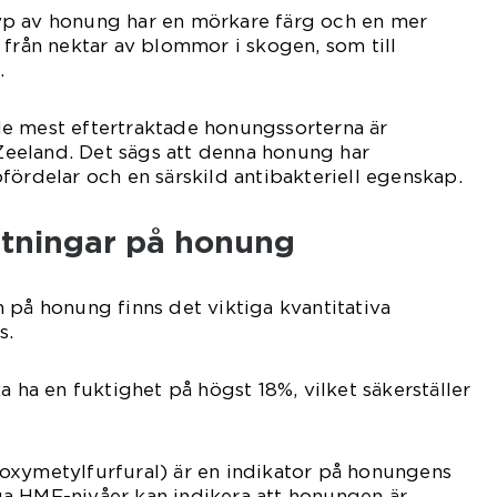
p av honung har en mörkare färg och en mer
 från nektar av blommor i skogen, som till
.
e mest eftertraktade honungssorterna är
eeland. Det sägs att denna honung har
fördelar och en särskild antibakteriell egenskap.
ätningar på honung
 på honung finns det viktiga kvantitativa
s.
a ha en fuktighet på högst 18%, vilket säkerställer
oxymetylfurfural) är en indikator på honungens
a HMF-nivåer kan indikera att honungen är