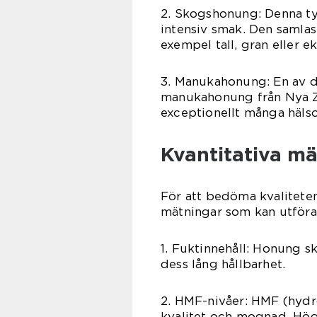
2. Skogshonung: Denna ty
intensiv smak. Den samlas
exempel tall, gran eller ek
3. Manukahonung: En av d
manukahonung från Nya Z
exceptionellt många hälso
Kvantitativa m
För att bedöma kvaliteten
mätningar som kan utföra
1. Fuktinnehåll: Honung sk
dess lång hållbarhet.
2. HMF-nivåer: HMF (hydr
kvalitet och mognad. Hög