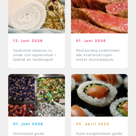
12. juni 2026
01. juni 2026
Spahotell dalarna ro,
Restaurang södermalm
smak och upplevelser i
där kvarterskrogen
hjärtat av landskapet
möter storstadspuls
01. juni 2026
05. april 2026
Strömstad godis
Sushi kungsholmen guide