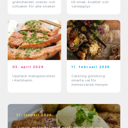
gränshandel, snacks och
till smak, kvalitet och
sötsaker för alla smaker
vardagslyx
03. april 2026
11. februari 2026
Upptäck matupplevelser
Catering göteborg
i Karlshamn
smarta val för
minnesvärda menyer
31. januari 2026