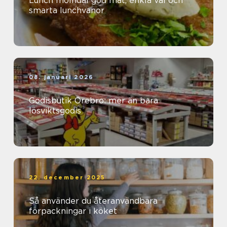
Lunch mölndal god mat, enkla val och
smarta lunchvanor
08. januari 2026
Godisbutik Örebro: mer än bara
lösviktsgodis
22. december 2025
Så använder du återanvändbara
förpackningar i köket