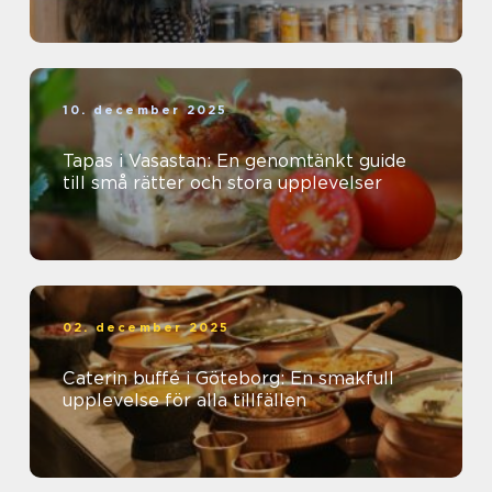
10. december 2025
Tapas i Vasastan: En genomtänkt guide
till små rätter och stora upplevelser
02. december 2025
Caterin buffé i Göteborg: En smakfull
upplevelse för alla tillfällen