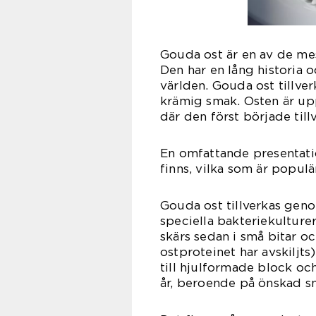
Gouda ost är en av de me
Den har en lång historia o
världen. Gouda ost tillve
krämig smak. Osten är up
där den först började till
En omfattande presentatio
finns, vilka som är populä
Gouda ost tillverkas genom
speciella bakteriekulture
skärs sedan i små bitar oc
ostproteinet har avskiljt
till hjulformade block och
år, beroende på önskad s