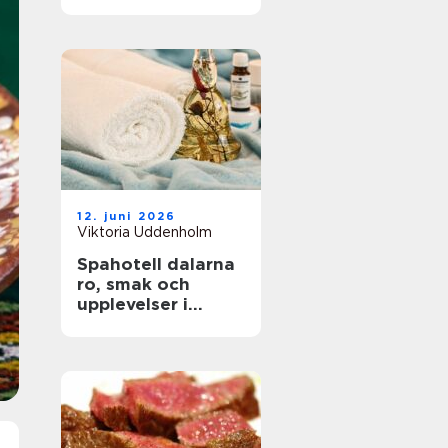
perfekt
kombination
12. juni 2026
Viktoria Uddenholm
Spahotell dalarna
ro, smak och
upplevelser i
hjärtat av
landskapet