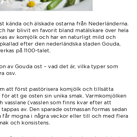
st kända och älskade ostarna från Nederländerna.
ch har blivit en favorit bland matälskare över hela
rkas av komjölk och har en naturligt mild och
pkallad efter den nederländska staden Gouda,
verkas på 1100-talet.
n av Gouda ost – vad det är, vilka typer som
ra osv.
 att först pastörisera komjölk och tillsätta
r för att ge osten sin unika smak. Varmkomjölken
h vasslane (vasslen som finns kvar efter att
s) tappas av. Den sparade ostmassan formas sedan
 får mogna i några veckor eller till och med flera
mak och konsistens.