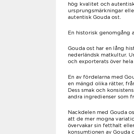
hög kvalitet och autentisk
ursprungsmärkningar eller
autentisk Gouda ost.
En historisk genomgång a
Gouda ost har en lång hist
nederländsk matkultur. U
och exporterats över hela
En av fördelarna med Gou
en mängd olika rätter, fr
Dess smak och konsistens
andra ingredienser som fr
Nackdelen med Gouda ost k
att de mer mogna variati
övervakar sin fetthalt ell
konsumtionen av Gouda os