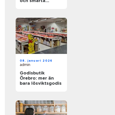
och smarta
lunchvanor
08. januari 2026
admin
Godisbutik
Örebro: mer än
bara lösviktsgodis