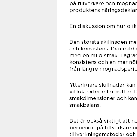
på tillverkare och mognads
produktens näringsdeklara
En diskussion om hur olik
Den största skillnaden mel
och konsistens. Den mild
med en mild smak. Lagrad
konsistens och en mer nöt
från längre mognadsperiod
Ytterligare skillnader ka
vitlök, örter eller nötter
smakdimensioner och kan 
smakbalans.
Det är också viktigt att n
beroende på tillverkare oc
tillverkningsmetoder och 