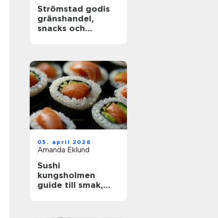
Strömstad godis
gränshandel,
snacks och
sötsaker för alla
smaker
05. april 2026
Amanda Eklund
Sushi
kungsholmen
guide till smak,
kvalitet och
vardagslyx