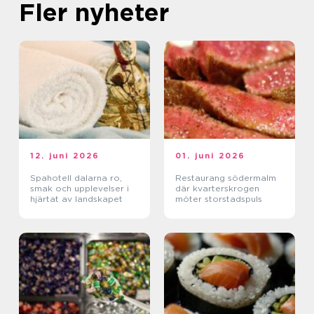
Fler nyheter
12. juni 2026
01. juni 2026
Spahotell dalarna ro,
Restaurang södermalm
smak och upplevelser i
där kvarterskrogen
hjärtat av landskapet
möter storstadspuls