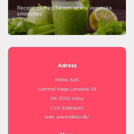
Recept på fräscha och läckra veganska
smoothies
Adress
web:
www.klikko.dk/