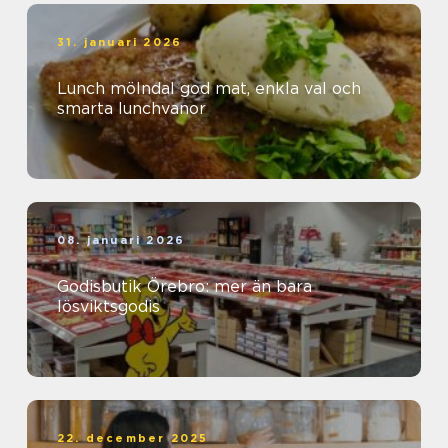
31. januari 2026
Lunch mölndal god mat, enkla val och
smarta lunchvanor
08. januari 2026
Godisbutik Örebro: mer än bara
lösviktsgodis
22. december 2025