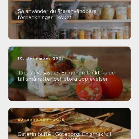
Så använder du återanvändbara
förpackningar i köket
10. december 2025
Tapas i Vasastan: En genomtänkt guide
till små rätter och stora upplevelser
02. december 2025
Caterin buffé i Göteborg: En smakfull