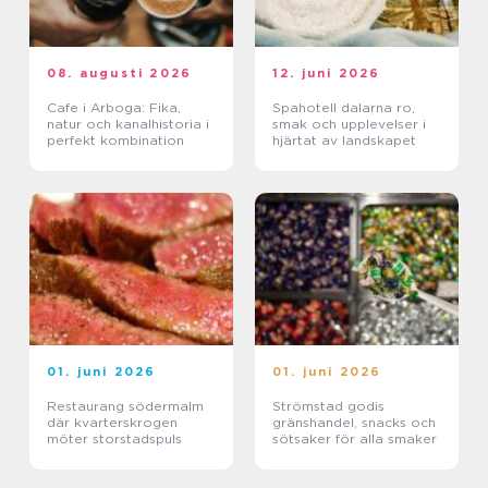
08. augusti 2026
12. juni 2026
Cafe i Arboga: Fika,
Spahotell dalarna ro,
natur och kanalhistoria i
smak och upplevelser i
perfekt kombination
hjärtat av landskapet
01. juni 2026
01. juni 2026
Restaurang södermalm
Strömstad godis
där kvarterskrogen
gränshandel, snacks och
möter storstadspuls
sötsaker för alla smaker