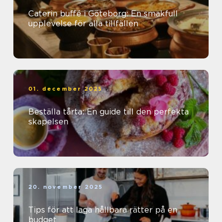
Caterin buffé i Göteborg: En smakfull
upplevelse för alla tillfällen
01. december 2025
Beställa tårta: En guide till den perfekta
skapelsen
20. november 2025
Tips för att laga hållbara rätter på en
budget