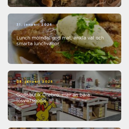
31. januari 2026
Lunch mölndal god mat, enkla val och
smarta lunchvanor
08. januari 2026
Godisbutik Örebro: mer än bara
lösviktsgodis