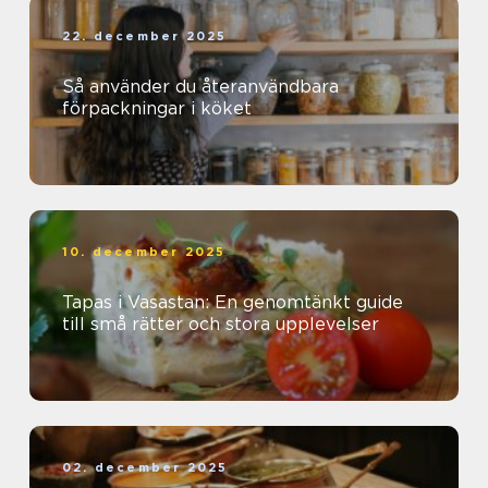
22. december 2025
Så använder du återanvändbara
förpackningar i köket
10. december 2025
Tapas i Vasastan: En genomtänkt guide
till små rätter och stora upplevelser
02. december 2025