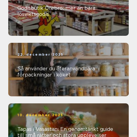
Godisbutik Örebro: mer än bara
lösviktsgodis
22. december 2025
Så använder du återanvändbara
förpackningar i köket
10. december 2025
Tapas i Vasastan: En genomtänkt guide
till små rätter och stora upplevelser