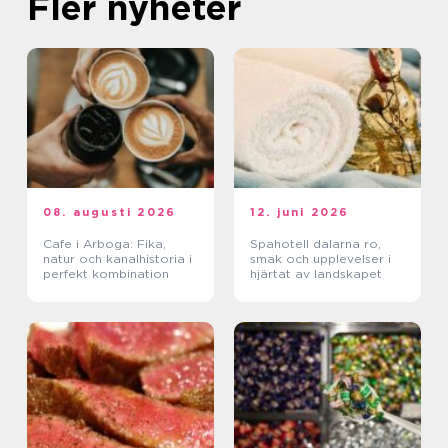
Fler nyheter
08. augusti 2026
12. juni 2026
Cafe i Arboga: Fika,
Spahotell dalarna ro,
natur och kanalhistoria i
smak och upplevelser i
perfekt kombination
hjärtat av landskapet