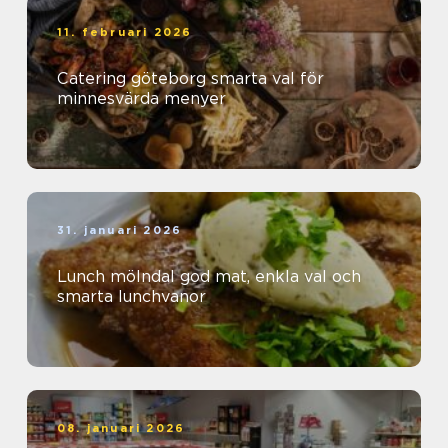
11. februari 2026
Catering göteborg smarta val för
minnesvärda menyer
31. januari 2026
Lunch mölndal god mat, enkla val och
smarta lunchvanor
08. januari 2026