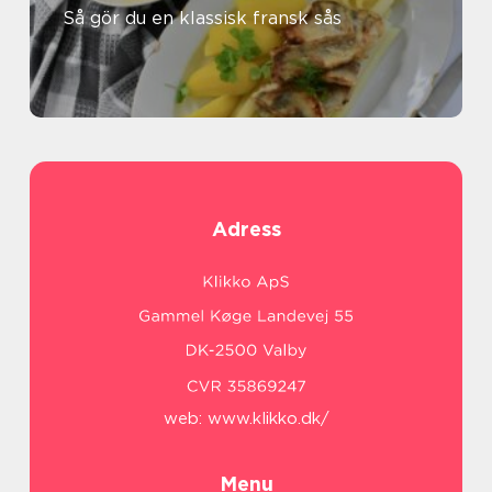
Så gör du en klassisk fransk sås
Adress
web:
www.klikko.dk/
Menu