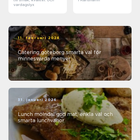
vardagslyx
11. februari 2026
Catering göteborg smarta val för
minnesvärda menyer
31. januari 2026
Lunch mölndal god mat, enkla val och
smarta lunchvanor