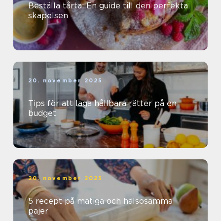
Beställa tårta: En guide till den perfekta
skapelsen
20. november 2025
Tips för att laga hållbara rätter på en
budget
20. november 2025
5 recept på matiga och hälsosamma
pajer