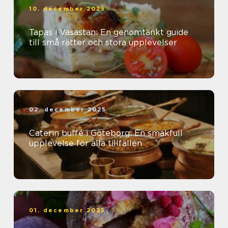
10. december 2025
Tapas i Vasastan: En genomtänkt guide
till små rätter och stora upplevelser
02. december 2025
Caterin buffé i Göteborg: En smakfull
upplevelse för alla tillfällen
01. december 2025