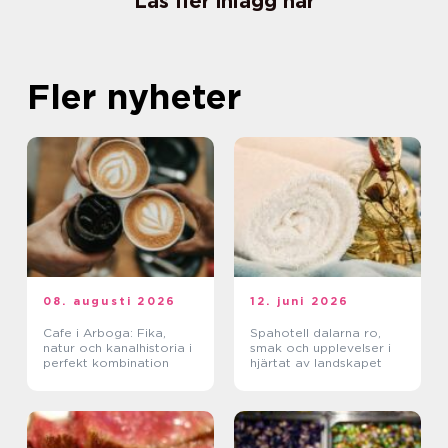
Läs fler inlägg här
Fler nyheter
08. augusti 2026
12. juni 2026
Cafe i Arboga: Fika,
Spahotell dalarna ro,
natur och kanalhistoria i
smak och upplevelser i
perfekt kombination
hjärtat av landskapet