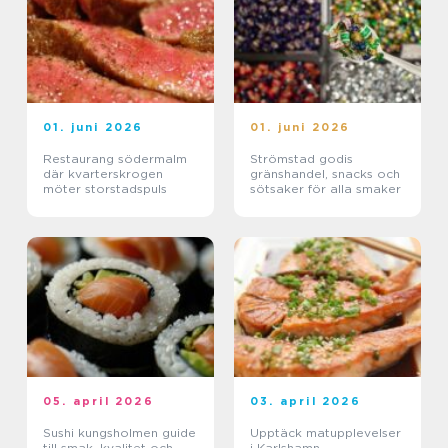
01. juni 2026
01. juni 2026
Restaurang södermalm
Strömstad godis
där kvarterskrogen
gränshandel, snacks och
möter storstadspuls
sötsaker för alla smaker
05. april 2026
03. april 2026
Sushi kungsholmen guide
Upptäck matupplevelser
till smak, kvalitet och
i Karlshamn