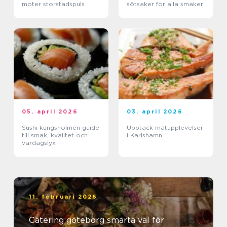
möter storstadspuls
sötsaker för alla smaker
05. april 2026
03. april 2026
Sushi kungsholmen guide
Upptäck matupplevelser
till smak, kvalitet och
i Karlshamn
vardagslyx
11. februari 2026
Catering göteborg smarta val för