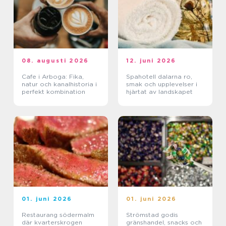
08. augusti 2026
12. juni 2026
Cafe i Arboga: Fika,
Spahotell dalarna ro,
natur och kanalhistoria i
smak och upplevelser i
perfekt kombination
hjärtat av landskapet
01. juni 2026
01. juni 2026
Restaurang södermalm
Strömstad godis
där kvarterskrogen
gränshandel, snacks och