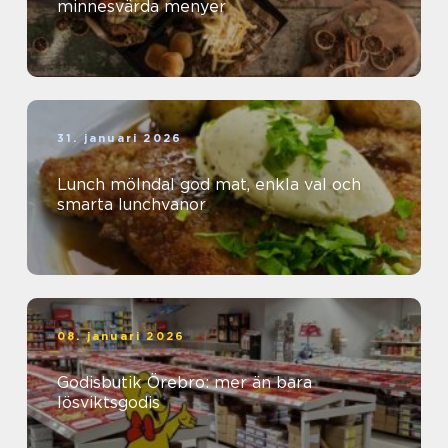
minnesvärda menyer
31. januari 2026
Lunch mölndal god mat, enkla val och
smarta lunchvanor
08. januari 2026
Godisbutik Örebro: mer än bara
lösviktsgodis