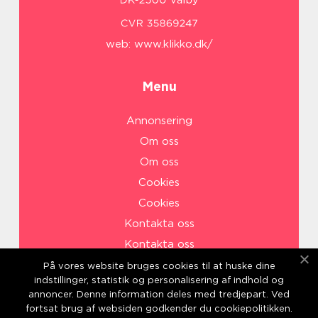
web:
www.klikko.dk/
Menu
Annonsering
Om oss
Om oss
Cookies
Cookies
Kontakta oss
Kontakta oss
Sitemap
På vores website bruges cookies til at huske dine
indstillinger, statistik og personalisering af indhold og
Sitemap
annoncer. Denne information deles med tredjepart. Ved
Annonsering
fortsat brug af websiden godkender du cookiepolitikken.