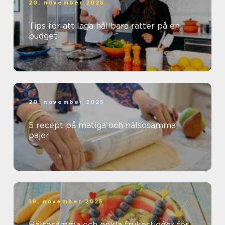
20. november 2025
Tips för att laga hållbara rätter på en
budget
20. november 2025
5 recept på matiga och hälsosamma
pajer
19. november 2025
Hälsosamma och enkla frukostidéer för