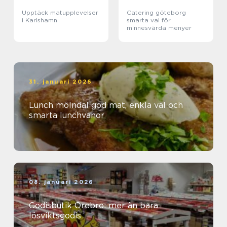
Upptäck matupplevelser
Catering göteborg
i Karlshamn
smarta val för
minnesvärda menyer
31. januari 2026
Lunch mölndal god mat, enkla val och
smarta lunchvanor
08. januari 2026
Godisbutik Örebro: mer än bara
lösviktsgodis