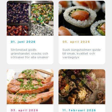
01. juni 2026
05. april 2026
Strömstad godis
Sushi kungsholmen guide
gränshandel, snacks och
till smak, kvalitet och
sötsaker för alla smaker
vardagslyx
03. april 2026
11. februari 2026