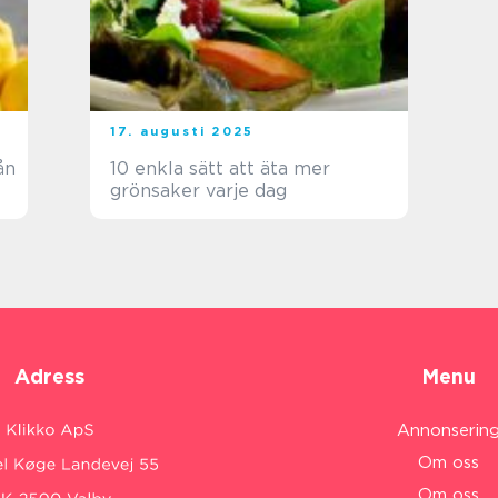
17. augusti 2025
ån
10 enkla sätt att äta mer
grönsaker varje dag
Adress
Menu
Annonserin
Om oss
Om oss