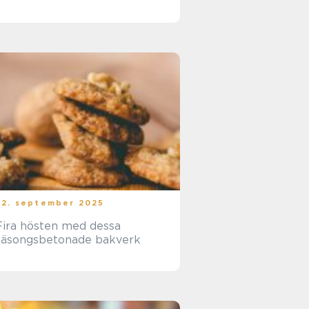
22. september 2025
Fira hösten med dessa
säsongsbetonade bakverk