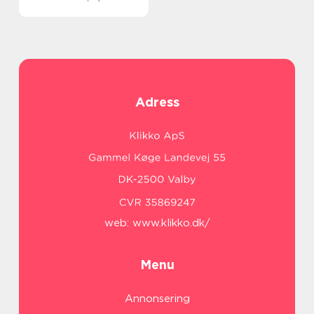
Adress
web:
www.klikko.dk/
Menu
Annonsering